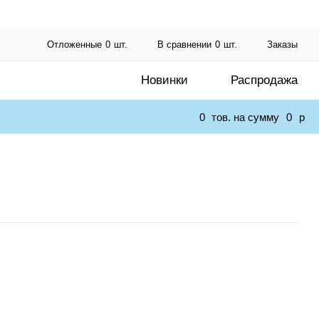
Отложенные
0
шт.
В сравнении
0
шт.
Заказы
Новинки
Распродажа
0
тов. на сумму
0
p