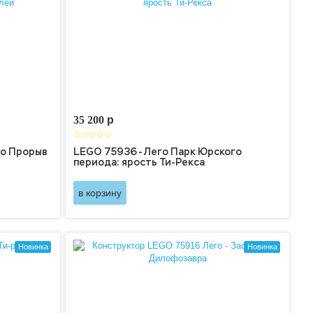
35 200
p
го Прорыв
LEGO 75936 - Лего Парк Юрского
периода: ярость Ти-Рекса
в корзину
Новинка
Новинка