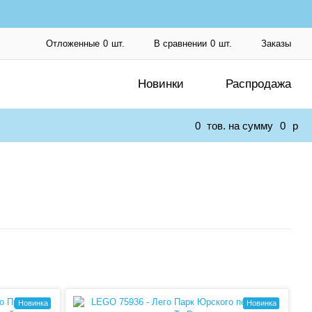
Отложенные
0
шт.
В сравнении
0
шт.
Заказы
Новинки
Распродажа
0
тов. на сумму
0
p
Новинка
Новинка