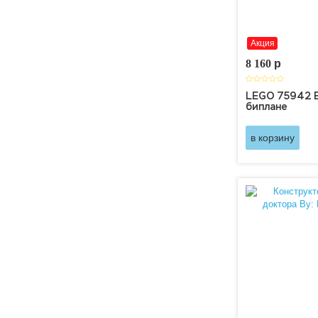
Акция
8 160
p
LEGO 75942 В
биплане
в корзину