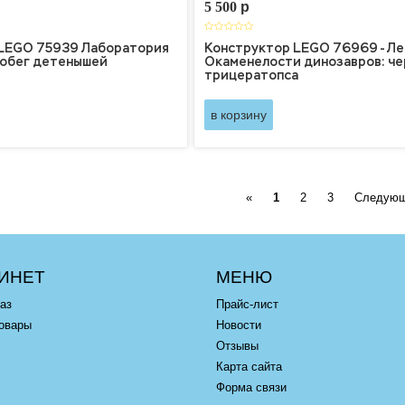
5 500
p
LEGO 75939 Лаборатория
Конструктор LEGO 76969 - Ле
Побег детенышей
Окаменелости динозавров: че
трицератопса
в корзину
Previous
«
1
2
3
Следующ
ИНЕТ
МЕНЮ
аз
Прайс-лист
овары
Новости
Отзывы
Карта сайта
Форма связи