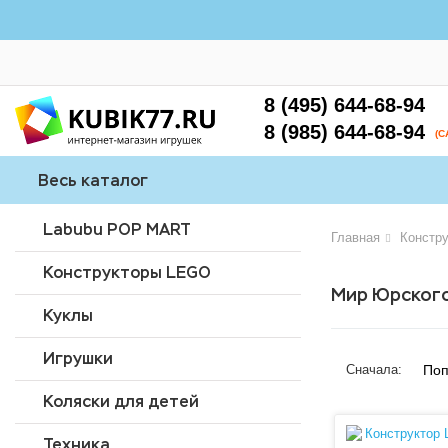
8 (495) 644-68-94
8 (985) 644-68-94
(
Весь каталог
Labubu POP MART
Главная
Констр
Конструкторы LEGO
Мир Юрског
Куклы
Игрушки
Поп
Сначала:
Коляски для детей
Техника