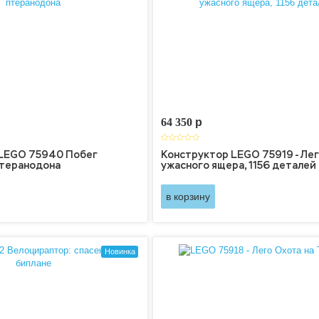
64 350
p
 LEGO 75940 Побег
Конструктор LEGO 75919 - Ле
птеранодона
ужасного ящера, 1156 деталей
в корзину
Новинка