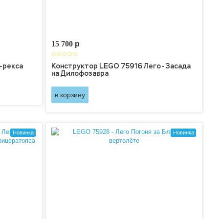
15 700
p
и-рекса
Конструктор LEGO 75916 Лего - Засада
на Дилофозавра
в корзину
Новинка
Новинка