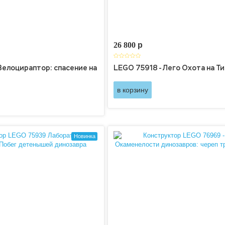
26 800
p
елоцираптор: спасение на
LEGO 75918 - Лего Охота на Т
в корзину
Новинка