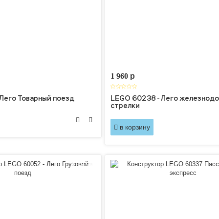
1 960
p
 Лего Товарный поезд
LEGO 60238 - Лего железнод
стрелки
в корзину
Новинка