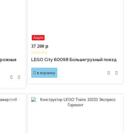
Акция
37 200
p
орожные
LEGO City 60098 Большегрузный поезд
в корзину
Новинка