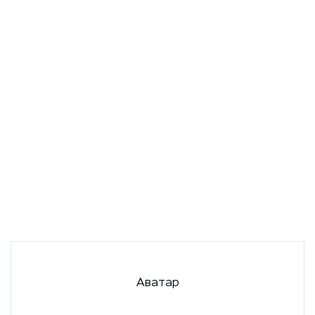
Новинка
15 700
p
Конструктор LEGO 75916 Лего - Засада на Дилофозавра
в корзину
Аватар