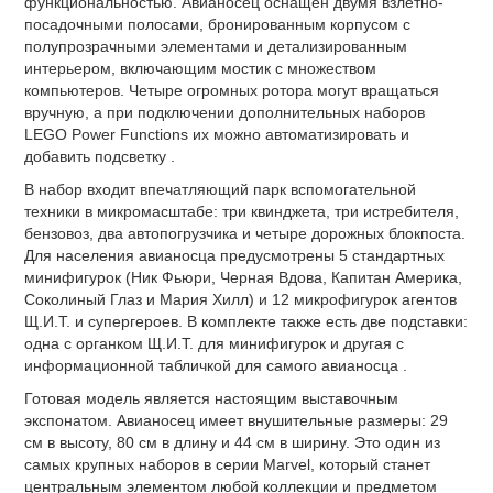
функциональностью. Авианосец оснащен двумя взлетно-
посадочными полосами, бронированным корпусом с
полупрозрачными элементами и детализированным
интерьером, включающим мостик с множеством
компьютеров. Четыре огромных ротора могут вращаться
вручную, а при подключении дополнительных наборов
LEGO Power Functions их можно автоматизировать и
добавить подсветку .
В набор входит впечатляющий парк вспомогательной
техники в микромасштабе: три квинджета, три истребителя,
бензовоз, два автопогрузчика и четыре дорожных блокпоста.
Для населения авианосца предусмотрены 5 стандартных
минифигурок (Ник Фьюри, Черная Вдова, Капитан Америка,
Соколиный Глаз и Мария Хилл) и 12 микрофигурок агентов
Щ.И.Т. и супергероев. В комплекте также есть две подставки:
одна с органком Щ.И.Т. для минифигурок и другая с
информационной табличкой для самого авианосца .
Готовая модель является настоящим выставочным
экспонатом. Авианосец имеет внушительные размеры: 29
см в высоту, 80 см в длину и 44 см в ширину. Это один из
самых крупных наборов в серии Marvel, который станет
центральным элементом любой коллекции и предметом