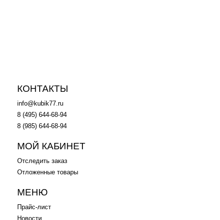
Конструктор LEGO 71006 -
LEGO City 60098
Лего Дом Симпсонов
Большегрузный поезд
в корзину
в корзину
КОНТАКТЫ
info@kubik77.ru
8 (495) 644-68-94
8 (985) 644-68-94
МОЙ КАБИНЕТ
Отследить заказ
Отложенные товары
МЕНЮ
Прайс-лист
Новости