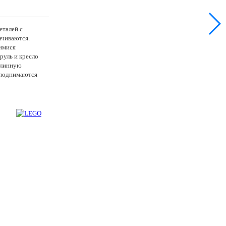
еталей с
ачиваются.
имися
руль и кресло
 длинную
 поднимаются