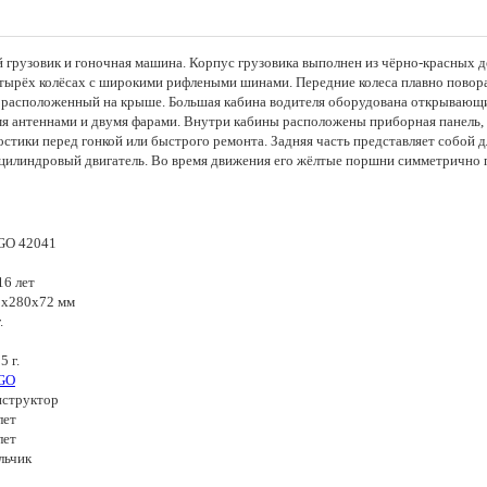
й грузовик и гоночная машина. Корпус грузовика выполнен из чёрно-красных д
четырёх колёсах с широкими рифлеными шинами. Передние колеса плавно повор
, расположенный на крыше. Большая кабина водителя оборудована открывающ
я антеннами и двумя фарами. Внутри кабины расположены приборная панель, 
стики перед гонкой или быстрого ремонта. Задняя часть представляет собой
ицилиндровый двигатель. Во время движения его жёлтые поршни симметрично
GO 42041
8
16 лет
0x280x72 мм
.
5 г.
GO
нструктор
лет
лет
льчик