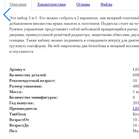
Описание
Характеристики
Отзывы
Файлы
Это набор 2-в-1: Его можно собрать в 2 вариантах: как мощный гоночны
добавлением множества ярких наклеек и логотипов. Подвеска стоит на 
Рулевое управление представляет собой небольшой вращающийся рычаг
дверями, прямоугольной решёткой радиатора, защитными обвесами, двум
гонщика. Также кабину можно поднимать и откидывать вперёд для диагно
грузовую платформу. На ней закреплены два бензобака и мощный восьм
и опускаются
Артикул
:
LE
Количество деталей
:
60
Рекомендуемый возраст:
:
10 
Размер упаковки:
:
48
Масса:
:
1 кг
Количество минифигурок:
:
0
Год выпуска:
:
201
Производитель
:
LE
ТипOzon
:
Ко
ВозрастОт
:
10 
ВозрастДо
:
16 
Пол
:
Ма