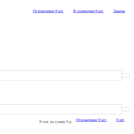
Отложенные
0
шт.
В сравнении
0
шт.
Заказы
Отложенные
0
шт.
0
шт.
0
тов. на сумму
0
p