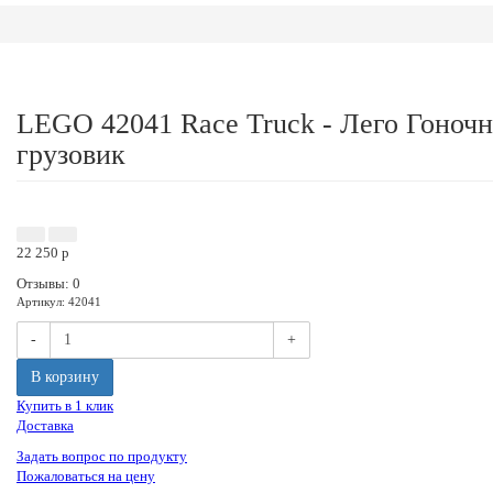
LEGO 42041 Race Truck - Лего Гоноч
грузовик
Акция
Новинка
22 250
p
Отзывы: 0
Артикул
:
42041
-
+
В корзину
Купить в 1 клик
Доставка
Задать вопрос по продукту
Пожаловаться на цену