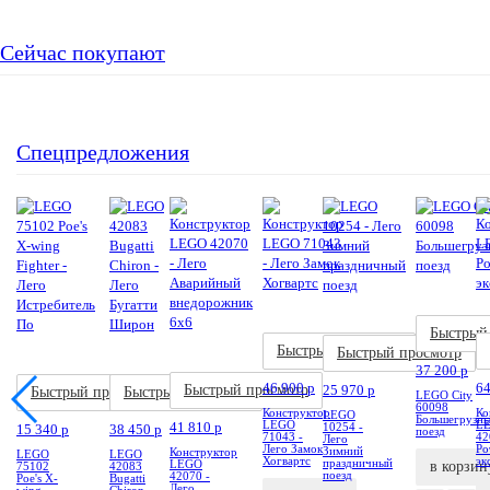
Сейчас покупают
Спецпредложения
Акция
Акция
А
Акция
Новинка
Новинка
Н
Новинка
Быстрый
Акция
Акция
Акция
Быстрый просмотр
Быстрый просмотр
Новинка
Новинка
Новинка
37 200
p
46 900
p
6
Быстрый просмотр
25 970
p
Быстрый просмотр
Быстрый просмотр
LEGO City
60098
Конструктор
Ко
LEGO
Большегрузн
LEGO
L
41 810
p
10254 -
15 340
p
38 450
p
поезд
71043 -
42
Лего
Лего Замок
Ро
Зимний
Конструктор
LEGO
LEGO
Хогвартс
эк
праздничный
LEGO
в корзин
75102
42083
поезд
42070 -
Poe's X-
Bugatti
Лего