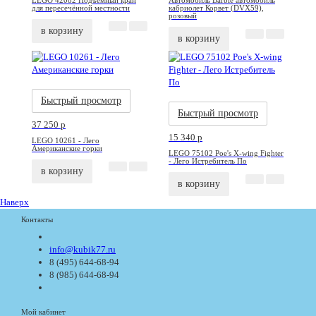
LEGO 42082 Подъёмный кран
Автомобиль Barbie автомобиль
для пересечённой местности
кабриолет Корвет (DVX59),
розовый
в корзину
в корзину
Акция
Новинка
Акция
Новинка
Быстрый просмотр
Быстрый просмотр
37 250
p
15 340
p
LEGO 10261 - Лего
Американские горки
LEGO 75102 Poe's X-wing Fighter
- Лего Истребитель По
в корзину
в корзину
Наверх
Контакты
info@kubik77.ru
8 (495) 644-68-94
8 (985) 644-68-94
Мой кабинет