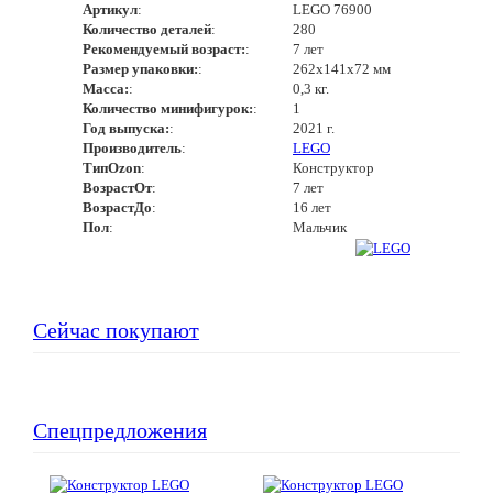
Артикул
:
LEGO 76900
Количество деталей
:
280
Рекомендуемый возраст:
:
7 лет
Размер упаковки:
:
262х141х72 мм
Масса:
:
0,3 кг.
Количество минифигурок:
:
1
Год выпуска:
:
2021 г.
Производитель
:
LEGO
ТипOzon
:
Конструктор
ВозрастОт
:
7 лет
ВозрастДо
:
16 лет
Пол
:
Мальчик
Сейчас покупают
Спецпредложения