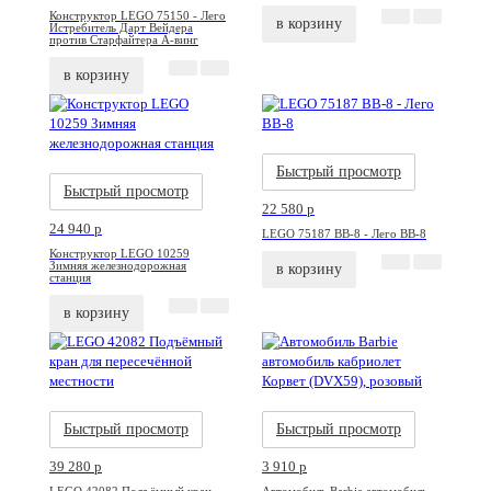
Конструктор LEGO 75150 - Лего
в корзину
Истребитель Дарт Вейдера
против Старфайтера А-винг
в корзину
Акция
Новинка
Акция
Новинка
Быстрый просмотр
Быстрый просмотр
22 580
p
24 940
p
LEGO 75187 BB-8 - Лего BB-8
Конструктор LEGO 10259
Зимняя железнодорожная
в корзину
станция
в корзину
Акция
Новинка
Акция
Новинка
Быстрый просмотр
Быстрый просмотр
39 280
p
3 910
p