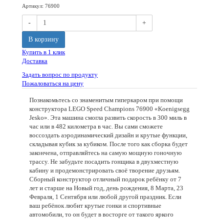
Артикул
:
76900
-
+
В корзину
Купить в 1 клик
Доставка
Задать вопрос по продукту
Пожаловаться на цену
Познакомьтесь со знаменитым гиперкаром при помощи
конструктора LEGO Speed Champions 76900 «Koenigsegg
Jesko». Эта машина смогла развить скорость в 300 миль в
час или в 482 километра в час. Вы сами сможете
воссоздать аэродинамический дизайн и крутые функции,
складывая кубик за кубиком. После того как сборка будет
закончена, отправляйтесь на самую мощную гоночную
трассу. Не забудьте посадить гонщика в двухместную
кабину и продемонстрировать своё творение друзьям.
Сборный конструктор отличный подарок ребёнку от 7
лет и старше на Новый год, день рождения, 8 Марта, 23
Февраля, 1 Сентября или любой другой праздник. Если
ваш ребёнок любит крутые гонки и спортивные
автомобили, то он будет в восторге от такого яркого