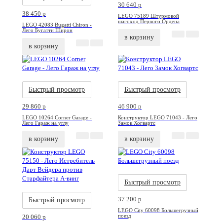
30 640
p
38 450
p
LEGO 75189 Штурмовой
шагоход Первого Ордена
LEGO 42083 Bugatti Chiron -
Лего Бугатти Широн
в корзину
в корзину
Акция
Новинка
Акция
Новинка
Быстрый просмотр
Быстрый просмотр
29 860
p
46 900
p
LEGO 10264 Corner Garage -
Конструктор LEGO 71043 - Лего
Лего Гараж на углу
Замок Хогвартс
в корзину
в корзину
Акция
Новинка
Быстрый просмотр
Акция
Новинка
37 200
p
Быстрый просмотр
LEGO City 60098 Большегрузный
поезд
20 060
p