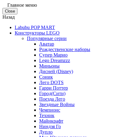
Главное меню
Close
Назад
Labubu POP MART
Конструкторы LEGO
Популярные серии
Аватар
Рождественские наборы
Супер Марио
Lego Dreamzzz
Миньоны
Дисней (Disney)
Соник
Лего DOTS
Гарри Поттер
Город(Сити)
Поезда Лего
Звездные Войны
Чемпионс
Техник
Майнкрафт
Ниндзя Го
Дупло