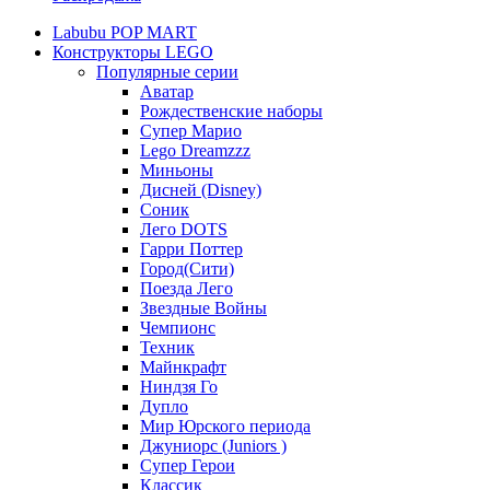
Labubu POP MART
Конструкторы LEGO
Популярные серии
Аватар
Рождественские наборы
Супер Марио
Lego Dreamzzz
Миньоны
Дисней (Disney)
Соник
Лего DOTS
Гарри Поттер
Город(Сити)
Поезда Лего
Звездные Войны
Чемпионс
Техник
Майнкрафт
Ниндзя Го
Дупло
Мир Юрского периода
Джуниорс (Juniors )
Супер Герои
Классик