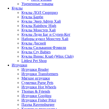
Уцененные товары
Куклы
Куклы ЛОЛ Сюрприз
Куклы Барби
Куклы Эвер Афтер Хай
Куклы Rainbow High
Куклы Монстер Хай
Куклы Леди Баг и Супер-Кот
Наборы кукол Монстер Хай
Куклы Дисней
Куклы Сильвания Фэмили
Куклы Cry Babies
Куклы Винкс Клаб (Winx Club)
Littlest Pet Shop
Игрушки
Игрушки Bruder
Игрушки Transformers
Мягкие игрушки
Сумочки Purse Pets
Игрушки Hot Wheels
Thomas & Friends
Игрушки Goojitzu
Игрушки Fisher Price
Пазлы Ravensburger
Кистевые тренажеры