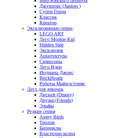
Мир Юрского периода
Джуниорс (Juniors )
Супер Герои
Классик
Креатор
Эксклюзивные серии
LEGO ART
Лего Monkie Kid
Hidden Side
Эксклюзив
Архитектура
Симпсоны
Лего Идеи
Индиана Джонс
BrickHeadz
Роботы Майндстормс
Лего для девочек
Дисней (Disney)
Друзья (Friends)
Эльфы
Редкие серии
Angry Birds
Тролли
Биониклы
Властелин колец