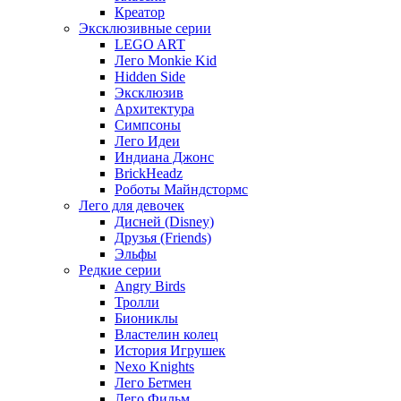
Креатор
Эксклюзивные серии
LEGO ART
Лего Monkie Kid
Hidden Side
Эксклюзив
Архитектура
Симпсоны
Лего Идеи
Индиана Джонс
BrickHeadz
Роботы Майндстормс
Лего для девочек
Дисней (Disney)
Друзья (Friends)
Эльфы
Редкие серии
Angry Birds
Тролли
Биониклы
Властелин колец
История Игрушек
Nexo Knights
Лего Бетмен
Лего Фильм