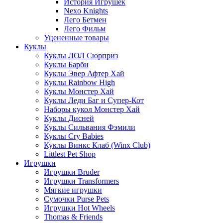
История Игрушек
Nexo Knights
Лего Бетмен
Лего Фильм
Уцененные товары
Куклы
Куклы ЛОЛ Сюрприз
Куклы Барби
Куклы Эвер Афтер Хай
Куклы Rainbow High
Куклы Монстер Хай
Куклы Леди Баг и Супер-Кот
Наборы кукол Монстер Хай
Куклы Дисней
Куклы Сильвания Фэмили
Куклы Cry Babies
Куклы Винкс Клаб (Winx Club)
Littlest Pet Shop
Игрушки
Игрушки Bruder
Игрушки Transformers
Мягкие игрушки
Сумочки Purse Pets
Игрушки Hot Wheels
Thomas & Friends