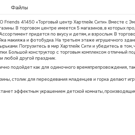
Файлы
 Friends 41450 «Торговый центр Хартлейк Сити». Вместе с Эм
азины. В торговом центре имеется 5 магазинов, в которых пр
 Ассортимент придется по вкусу и детям, и взрослым. В торгов
ка макияжа и фотобудка. На третьем этаже игрушечного здан
ырьками. Погрузитесь в мир Хартлейк Сити и убедитесь в том, 
упки. Большой конструктор с торговым комплексом отличный п
ли любой другой праздник.
лично подойдет как для одиночного времяпрепровождения, так 
зины, столик для переодевания младенцев и горка делают игр
 станет эффектным украшением детской комнаты, производящи