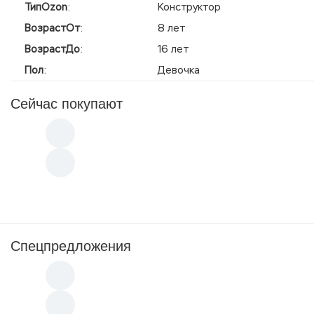
ТипOzon
:
Конструктор
ВозрастОт
:
8 лет
ВозрастДо
:
16 лет
Пол
:
Девочка
Сейчас покупают
Спецпредложения