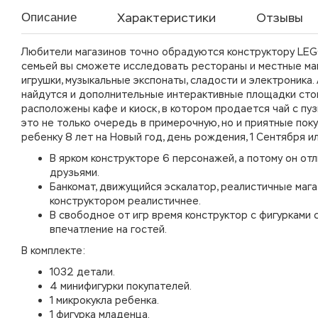
Характеристики
Отзывы
Описание
Любители магазинов точно обрадуются конструктору LEGO
семьей вы сможете исследовать рестораны и местные маг
игрушки, музыкальные экспонаты, сладости и электроника.
найдутся и дополнительные интерактивные площадки стой
расположены кафе и киоск, в котором продается чай с пуз
это не только очередь в примерочную, но и приятные пок
ребенку 8 лет на Новый год, день рождения, 1 Сентября и
В ярком конструкторе 6 персонажей, а потому он от
друзьями.
Банкомат, движущийся эскалатор, реалистичные мага
конструктором реалистичнее.
В свободное от игр время конструктор с фигурками
впечатление на гостей.
В комплекте:
1032 детали.
4 минифигурки покупателей.
1 микрокукла ребенка.
1 фигурка младенца.