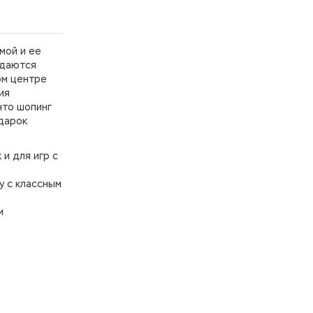
мой и ее
одаются
ом центре
ия
что шопинг
одарок
и для игр с
у с классным
м