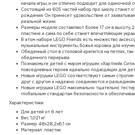
начала игры, и он отлично подходит для одиночной с
Состоящий из 605 частей набор про школу станет от
рождения. Он принесет удовольствие от захватыва
реальной жизни.
Размеры модели составляют более 17 см в высоту, 25
пластине и сама по себе станет впечатляющим укра
В этом наборе LEGO Friends есть множество аксессу
музыкальные инструменты, божья коровка для изучени
Обеденный стол в столовой крепится на петлях, та
обеденного перерыва.
Познакомьте детей с миром игрушек «Хартлейк Сити»
повседневных героев идеально подходящих для дет
Новые игрушки LEGO соответствуют самым строгим 
друг с другом и надежно соединяются и разъединяю
Новые игрушки LEGO максимально тщательно тестир
глобальным стандартам безопасности и обеспечиваю
Характеристики:
Для детей от 6 лет
Вес 1,021 кг
Размер 48x28,2x6,1 см
Материал: пластик