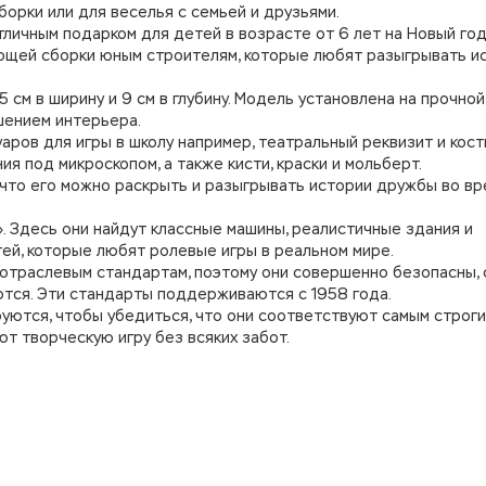
борки или для веселья с семьей и друзьями.
личным подарком для детей в возрасте от 6 лет на Новый год
ющей сборки юным строителям, которые любят разыгрывать и
 см в ширину и 9 см в глубину. Модель установлена на прочно
шением интерьера.
аров для игры в школу например, театральный реквизит и кос
я под микроскопом, а также кисти, краски и мольберт.
к что его можно раскрыть и разыгрывать истории дружбы во вр
. Здесь они найдут классные машины, реалистичные здания и
ей, которые любят ролевые игры в реальном мире.
отраслевым стандартам, поэтому они совершенно безопасны,
тся. Эти стандарты поддерживаются с 1958 года.
уются, чтобы убедиться, что они соответствуют самым строг
т творческую игру без всяких забот.