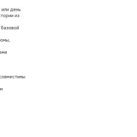
 или день
стории из
й базовой
тюмы,
емя
 совместимы
им