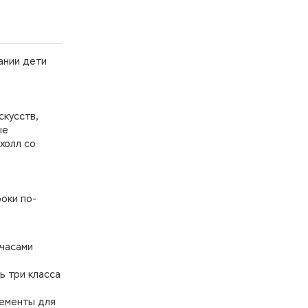
ании дети
скусств,
ые
холл со
роки по-
 часами
ь три класса
лементы для