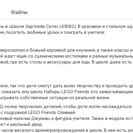
Файлы
 в «Школе Хартлейк Сити» (41682). В красивом и стильном зд
и, посетить любимые уроки и поиграть в учителя.
икроскопом и божьей коровкой для изучения, а также классы и
тей ждет ящик со сценическими костюмами и разные музыкальн
вой, где есть столы и аксессуары для еды. В школе даже есть 
еля, так что дети смогут дать волю творчеству и проходить у
и показать ему школу. Наборы LEGO Friends это захватывающие
зыгрывать собственные ситуации из реальной жизни.
2) полна творческих деталей, чтобы дети могли наслаждаться
 с подружкой LEGO Friends Оливией.
 новый мальчик Джулиан, и фигурка учителя. Также в модели ест
лет и школьный двор.
 часов веселого времяпрепровождения в школе. В нем есть э