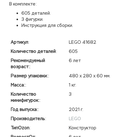
В комплекте:
605 деталей.
3 фигурки.
Инструкция для сборки.
Артикул
:
LEGO 41682
Количество деталей
:
605
Рекомендуемый
6 лет
возраст:
:
Размер упаковки:
:
480 х 280 х 60 мм.
Масса:
:
1 кг.
Количество
3
минифигурок:
:
Год выпуска:
:
2021 г.
Производитель
:
LEGO
ТипOzon
:
Конструктор
ВозрастОт
:
6 лет