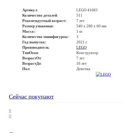
Артикул
:
LEGO 41683
Количество деталей
:
511
Рекомендуемый возраст:
:
7 лет
Размер упаковки:
:
540 х 280 х 60 мм
Масса:
:
1 кг.
Количество минифигурок:
:
3
Год выпуска:
:
2021 г.
Производитель
:
LEGO
ТипOzon
:
Конструктор
ВозрастОт
:
7 лет
ВозрастДо
:
16 лет
Пол
:
Девочка
Сейчас покупают