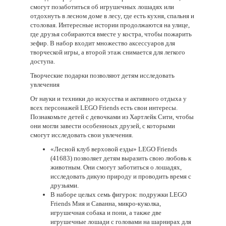
смогут позаботиться об игрушечных лошадях или
отдохнуть в лесном доме в лесу, где есть кухня, спальня и
столовая. Интересные истории продолжаются на улице,
где друзья собираются вместе у костра, чтобы пожарить
зефир. В набор входит множество аксессуаров для
творческой игры, а второй этаж снимается для легкого
доступа.
Творческие подарки позволяют детям исследовать
увлечения
От науки и техники до искусства и активного отдыха у
всех персонажей LEGO Friends есть свои интересы.
Познакомьте детей с девочками из Хартлейк Сити, чтобы
они могли завести особенноых друзей, с которыми
смогут исследовать свои увлечения.
«Лесной клуб верховой езды» LEGO Friends
(41683) позволяет детям выразить свою любовь к
животным. Они смогут заботиться о лошадях,
исследовать дикую природу и проводить время с
друзьями.
В наборе целых семь фигурок: подружки LEGO
Friends Мия и Саванна, микро-куколка,
игрушечная собака и пони, а также две
игрушечные лошади с головами на шарнирах для