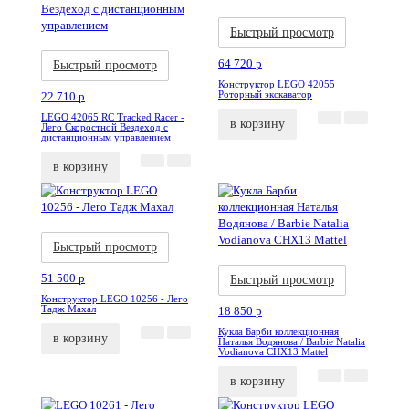
Акция
Новинка
Быстрый просмотр
Акция
Новинка
64 720
p
Быстрый просмотр
Конструктор LEGO 42055
Роторный экскаватор
22 710
p
LEGO 42065 RC Tracked Racer -
в корзину
Лего Скоростной Вездеход с
дистанционным управлением
в корзину
Акция
Новинка
Быстрый просмотр
Акция
Новинка
51 500
p
Быстрый просмотр
Конструктор LEGO 10256 - Лего
Тадж Махал
18 850
p
Кукла Барби коллекционная
в корзину
Наталья Водянова / Barbie Natalia
Vodianova CHX13 Mattel
в корзину