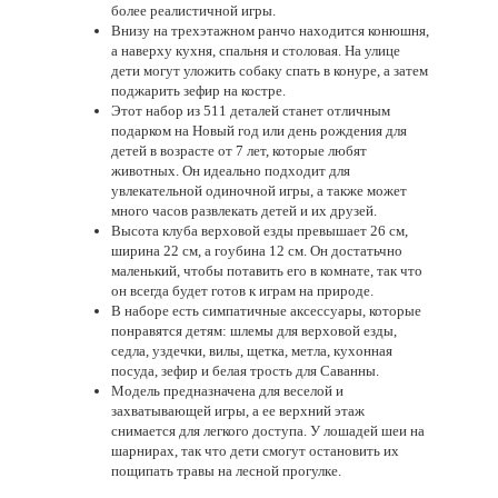
более реалистичной игры.
Внизу на трехэтажном ранчо находится конюшня,
а наверху кухня, спальня и столовая. На улице
дети могут уложить собаку спать в конуре, а затем
поджарить зефир на костре.
Этот набор из 511 деталей станет отличным
подарком на Новый год или день рождения для
детей в возрасте от 7 лет, которые любят
животных. Он идеально подходит для
увлекательной одиночной игры, а также может
много часов развлекать детей и их друзей.
Высота клуба верховой езды превышает 26 см,
ширина 22 см, а гоубина 12 см. Он достатьчно
маленький, чтобы потавить его в комнате, так что
он всегда будет готов к играм на природе.
В наборе есть симпатичные аксессуары, которые
понравятся детям: шлемы для верховой езды,
седла, уздечки, вилы, щетка, метла, кухонная
посуда, зефир и белая трость для Саванны.
Модель предназначена для веселой и
захватывающей игры, а ее верхний этаж
снимается для легкого доступа. У лошадей шеи на
шарнирах, так что дети смогут остановить их
пощипать травы на лесной прогулке.