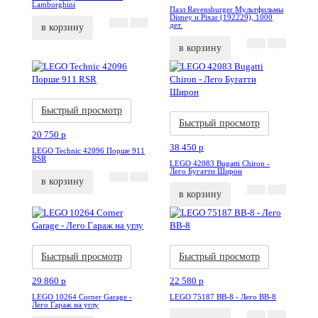
Lamborghini
Пазл Ravensburger Мультфильмы
Disney и Pixar (192229), 1000
дет.
в корзину
в корзину
Акция
Новинка
Акция
Новинка
Быстрый просмотр
Быстрый просмотр
20 750
p
38 450
p
LEGO Technic 42096 Порше 911
RSR
LEGO 42083 Bugatti Chiron -
Лего Бугатти Широн
в корзину
в корзину
Акция
Новинка
Акция
Новинка
Быстрый просмотр
Быстрый просмотр
29 860
p
22 580
p
LEGO 10264 Corner Garage -
LEGO 75187 BB-8 - Лего BB-8
Лего Гараж на углу