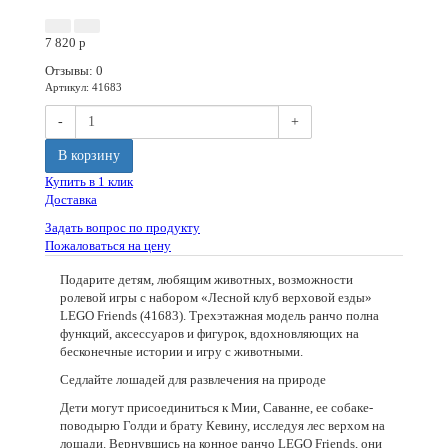
Акция
Новинка
7 820
p
Отзывы: 0
Артикул
:
41683
-
+
В корзину
Купить в 1 клик
Доставка
Задать вопрос по продукту
Пожаловаться на цену
Подарите детям, любящим животных, возможности
ролевой игры с набором «Лесной клуб верховой езды»
LEGO Friends (41683). Трехэтажная модель ранчо полна
функций, аксессуаров и фигурок, вдохновляющих на
бесконечные истории и игру с животными.
Седлайте лошадей для развлечения на природе
Дети могут присоединиться к Мии, Саванне, ее собаке-
поводырю Голди и брату Кевину, исследуя лес верхом на
лошади. Вернувшись на конное ранчо LEGO Friends, они