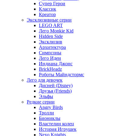
Супер Герои
Классик
Креатор
Эксклюзивные серии
LEGO ART
Лего Monkie Kid
Hidden Side
Эксклюзив
Архитектура
Симпсоны
Лего Идеи
Индиана Джонс
BrickHeadz
Роботы Майндстормс
Лего для девочек
Дисней (Disney)
Друзья (Friends)
Эльфы
Редкие серии
Angry Birds
Тролли
Биониклы
Властелин колец
История Игрушек
Nexo Knights