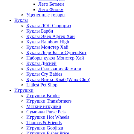
Лего Бетмен
Лего Фильм
Уцененные товары
Куклы
Куклы ЛОЛ Сюрприз
Куклы Барби
Куклы Эвер Афтер Хай
Куклы Rainbow High
Куклы Монстер Хай
Куклы Леди Баг и Супер-Кот
Наборы кукол Монстер Хай
Куклы Дисней
Куклы Сильвания Фэмили
Куклы Cry Babies
Куклы Винкс Клаб (Winx Club)
Littlest Pet Shop
Игрушки
Игрушки Bruder
Игрушки Transformers
Мягкие игрушки
Сумочки Purse Pets
Игрушки Hot Wheels
Thomas & Friends
Игрушки Goojitzu
Игрушки Fisher Price