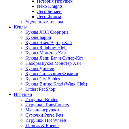
История Игрушек
Nexo Knights
Лего Бетмен
Лего Фильм
Уцененные товары
Куклы
Куклы ЛОЛ Сюрприз
Куклы Барби
Куклы Эвер Афтер Хай
Куклы Rainbow High
Куклы Монстер Хай
Куклы Леди Баг и Супер-Кот
Наборы кукол Монстер Хай
Куклы Дисней
Куклы Сильвания Фэмили
Куклы Cry Babies
Куклы Винкс Клаб (Winx Club)
Littlest Pet Shop
Игрушки
Игрушки Bruder
Игрушки Transformers
Мягкие игрушки
Сумочки Purse Pets
Игрушки Hot Wheels
Thomas & Friends