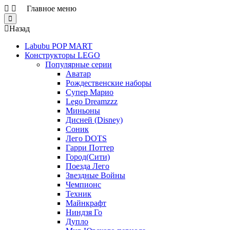
Главное меню
Close
Назад
Labubu POP MART
Конструкторы LEGO
Популярные серии
Аватар
Рождественские наборы
Супер Марио
Lego Dreamzzz
Миньоны
Дисней (Disney)
Соник
Лего DOTS
Гарри Поттер
Город(Сити)
Поезда Лего
Звездные Войны
Чемпионс
Техник
Майнкрафт
Ниндзя Го
Дупло