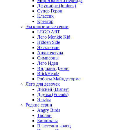
Мир Юрского периода
Джуниорс (Juniors )
Супер Герои
Классик
Креатор
Эксклюзивные серии
LEGO ART
Лего Monkie Kid
Hidden Side
Эксклюзив
Архитектура
Симпсоны
Лего Идеи
Индиана Джонс
BrickHeadz
Роботы Майндстормс
Лего для девочек
Дисней (Disney)
Друзья (Friends)
Эльфы
Редкие серии
Angry Birds
Тролли
Биониклы
Властелин колец