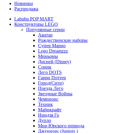
Новинки
Распродажа
Labubu POP MART
Конструкторы LEGO
Популярные серии
Аватар
Рождественские наборы
Супер Марио
Lego Dreamzzz
Миньоны
Дисней (Disney)
Соник
Лего DOTS
Гарри Поттер
Город(Сити)
Поезда Лего
Звездные Войны
Чемпионс
Техник
Майнкрафт
Ниндзя Го
Дупло
Мир Юрского периода
Джуниорс (Juniors )