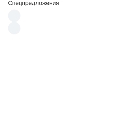
Спецпредложения
Новинка
Новинка
Акция
Акция
42 650
p
48 320
p
Конструктор LEGO 10248
Конструктор LEGO 60052 -
Феррари F40
Лего Грузовой поезд
в корзину
в корзину