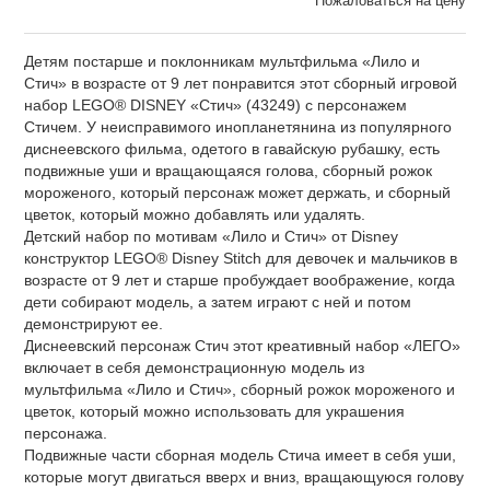
Пожаловаться на цену
Детям постарше и поклонникам мультфильма «Лило и
Стич» в возрасте от 9 лет понравится этот сборный игровой
набор LEGO® DISNEY «Стич» (43249) с персонажем
Стичем. У неисправимого инопланетянина из популярного
диснеевского фильма, одетого в гавайскую рубашку, есть
подвижные уши и вращающаяся голова, сборный рожок
мороженого, который персонаж может держать, и сборный
цветок, который можно добавлять или удалять.
Детский набор по мотивам «Лило и Стич» от Disney
конструктор LEGO® Disney Stitch для девочек и мальчиков в
возрасте от 9 лет и старше пробуждает воображение, когда
дети собирают модель, а затем играют с ней и потом
демонстрируют ее.
Диснеевский персонаж Стич этот креативный набор «ЛЕГО»
включает в себя демонстрационную модель из
мультфильма «Лило и Стич», сборный рожок мороженого и
цветок, который можно использовать для украшения
персонажа.
Подвижные части сборная модель Стича имеет в себя уши,
которые могут двигаться вверх и вниз, вращающуюся голову