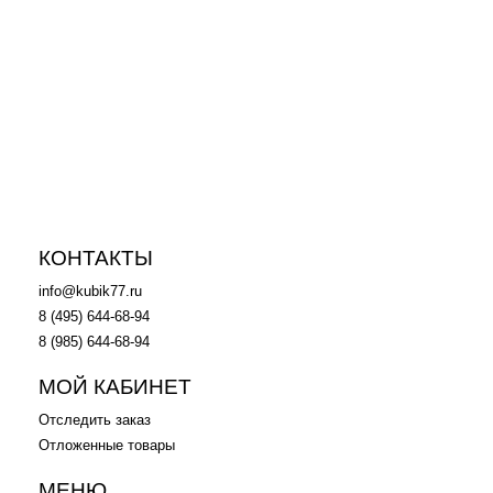
92 700
p
34 720
p
Конструктор LEGO Technic
Конструктор LEGO 60097 -
42056 Порше 911 GT3 RS
Лего Городская площадь,
1683 детали
в корзину
в корзину
КОНТАКТЫ
info@kubik77.ru
8 (495) 644-68-94
8 (985) 644-68-94
МОЙ КАБИНЕТ
Отследить заказ
Отложенные товары
МЕНЮ