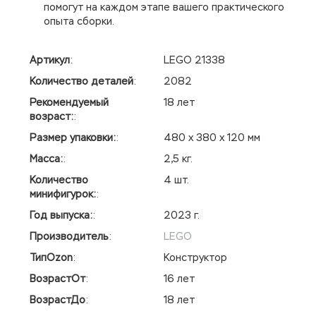
помогут на каждом этапе вашего практического
опыта сборки.
Артикул
:
LEGO 21338
Количество деталей
:
2082
Рекомендуемый
18 лет
возраст:
:
Размер упаковки:
:
480 х 380 х 120 мм
Масса:
:
2,5 кг.
Количество
4 шт.
минифигурок:
:
Год выпуска:
:
2023 г.
Производитель
:
LEGO
ТипOzon
:
Конструктор
ВозрастОт
:
16 лет
ВозрастДо
:
18 лет