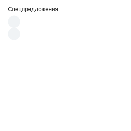
Спецпредложения
Новинка
Новинка
Акция
Акция
15 950
p
3 890
p
LEGO 21174 Современный
Пазл Ravensburger
домик на дереве
Мультфильмы Disney и
Pixar (192229), 1000 дет.