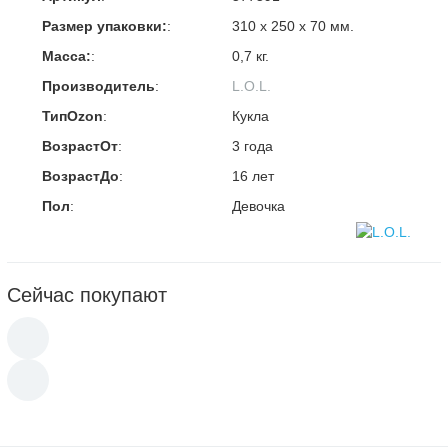
Размер упаковки:
:
310 х 250 х 70 мм.
Масса:
:
0,7 кг.
Производитель
:
L.O.L.
ТипOzon
:
Кукла
ВозрастОт
:
3 года
ВозрастДо
:
16 лет
Пол
:
Девочка
Сейчас покупают