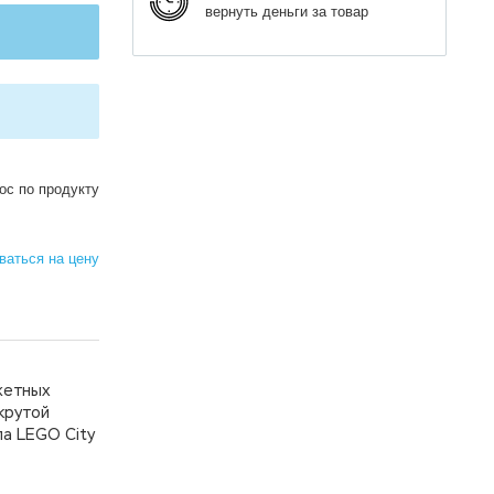
вернуть деньги за товар
ос по продукту
аться на цену
жетных
крутой
ла LEGO City