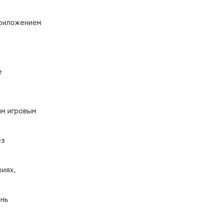
приложением
е
им игровым
ез
иях,
ень