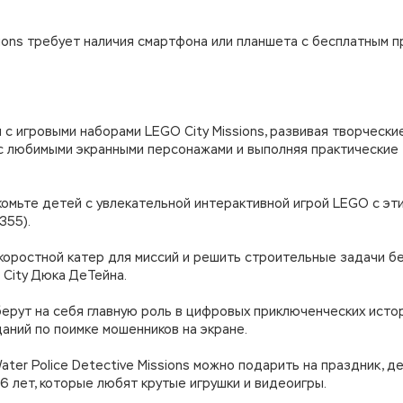
ssions требует наличия смартфона или планшета с бесплатным 
 с игровыми наборами LEGO City Missions, развивая творчески
 с любимыми экранными персонажами и выполняя практические
комьте детей с увлекательной интерактивной игрой LEGO с эт
355).
 скоростной катер для миссий и решить строительные задачи б
 City Дюка ДеТейна.
берут на себя главную роль в цифровых приключенческих истор
аний по поимке мошенников на экране.
ter Police Detective Missions можно подарить на праздник, д
6 лет, которые любят крутые игрушки и видеоигры.