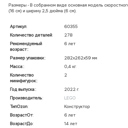
Размеры - В собранном виде основная модель скоростного
(16 см) и ширину 2,5 дюйма (6 см).
Артикул
:
60355
Количество деталей
:
278
Рекомендуемый
6 лет
возраст:
:
Размер упаковки:
:
282x262x59 мм
Масса:
:
0,4 кг.
Количество
2
минифигурок:
:
Год выпуска:
:
2022 г.
Производитель
:
LEGO
ТипOzon
:
Конструктор
ВозрастОт
:
6 лет
ВозрастДо
:
14 лет