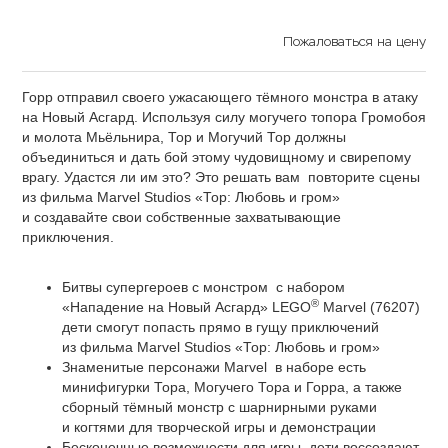
Пожаловаться на цену
Горр отправил своего ужасающего тёмного монстра в атаку
на Новый Асгард. Используя силу могучего топора Громобоя
и молота Мьёльнира, Тор и Могучий Тор должны
объединиться и дать бой этому чудовищному и свирепому
врагу. Удастся ли им это? Это решать вам повторите сцены
из фильма Marvel Studios «Тор: Любовь и гром»
и создавайте свои собственные захватывающие
приключения.
Битвы супергероев с монстром с набором
®
«Нападение на Новый Асгард» LEGO
Marvel (76207)
дети смогут попасть прямо в гущу приключений
из фильма Marvel Studios «Тор: Любовь и гром»
Знаменитые персонажи Marvel в наборе есть
минифигурки Тора, Могучего Тора и Горра, а также
сборный тёмный монстр с шарнирными руками
и когтями для творческой игры и демонстрации
Бесконечные возможности для игры дети воссоздают