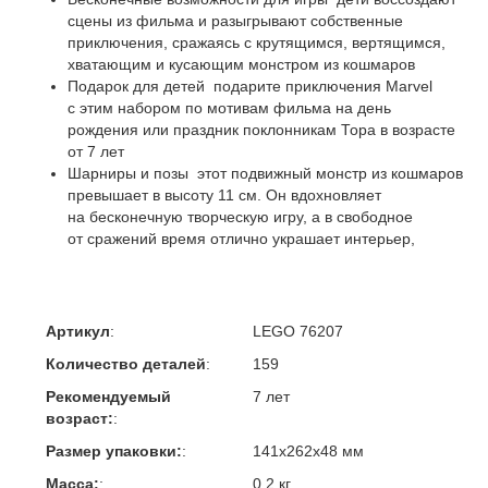
сцены из фильма и разыгрывают собственные
приключения, сражаясь с крутящимся, вертящимся,
хватающим и кусающим монстром из кошмаров
Подарок для детей подарите приключения Marvel
с этим набором по мотивам фильма на день
рождения или праздник поклонникам Тора в возрасте
от 7 лет
Шарниры и позы этот подвижный монстр из кошмаров
превышает в высоту 11 см. Он вдохновляет
на бесконечную творческую игру, а в свободное
от сражений время отлично украшает интерьер,
Артикул
:
LEGO 76207
Количество деталей
:
159
Рекомендуемый
7 лет
возраст:
:
Размер упаковки:
:
141x262x48 мм
Масса:
:
0,2 кг.