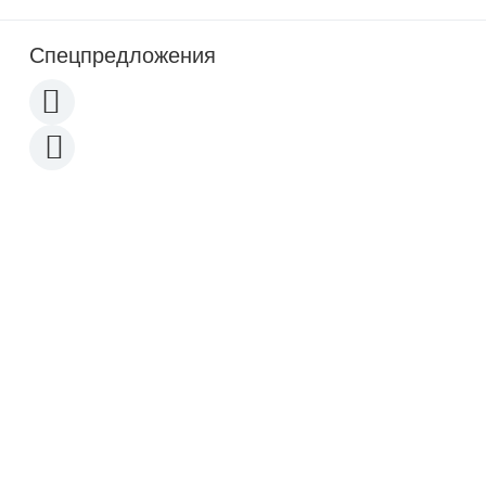
Спецпредложения
Новинка
Новинка
Акция
Акция
31 780
p
55 220
p
Конструктор LEGO 10235 -
Конструктор LEGO 10253
Лего Зимняя ярмарка в
Биг Бен