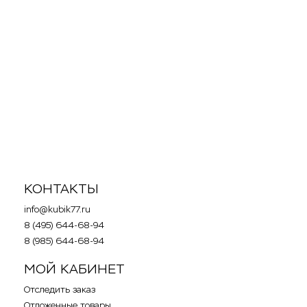
Акция
Акция
22 860
p
57 620
p
Конструктор LEGO 75104 -
Конструктор LEGO 71006 -
Лего Командный шаттл
Лего Дом Симпсонов
Кайло Рена
в корзину
в корзину
КОНТАКТЫ
info@kubik77.ru
8 (495) 644-68-94
8 (985) 644-68-94
МОЙ КАБИНЕТ
Отследить заказ
Отложенные товары