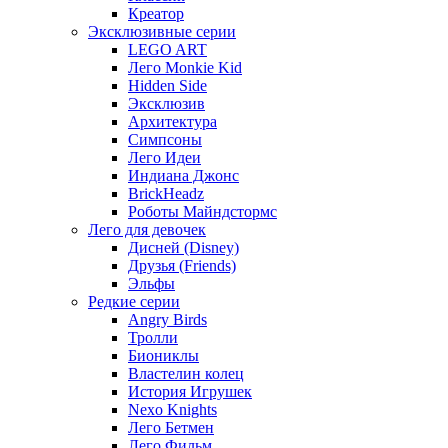
Креатор
Эксклюзивные серии
LEGO ART
Лего Monkie Kid
Hidden Side
Эксклюзив
Архитектура
Симпсоны
Лего Идеи
Индиана Джонс
BrickHeadz
Роботы Майндстормс
Лего для девочек
Дисней (Disney)
Друзья (Friends)
Эльфы
Редкие серии
Angry Birds
Тролли
Биониклы
Властелин колец
История Игрушек
Nexo Knights
Лего Бетмен
Лего Фильм