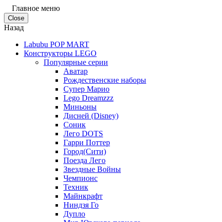
Главное меню
Close
Назад
Labubu POP MART
Конструкторы LEGO
Популярные серии
Аватар
Рождественские наборы
Супер Марио
Lego Dreamzzz
Миньоны
Дисней (Disney)
Соник
Лего DOTS
Гарри Поттер
Город(Сити)
Поезда Лего
Звездные Войны
Чемпионс
Техник
Майнкрафт
Ниндзя Го
Дупло