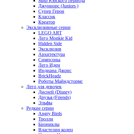
Мир Юрского периода
Джуниорс (Juniors )
Супер Герои
Классик
Креатор
Эксклюзивные серии
LEGO ART
Лего Monkie Kid
Hidden Side
Эксклюзив
Архитектура
Симпсоны
Лего Идеи
Индиана Джонс
BrickHeadz
Роботы Майндстормс
Лего для девочек
Дисней (Disney)
Друзья (Friends)
Эльфы
Редкие серии
Angry Birds
Тролли
Биониклы
Властелин колец