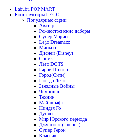
Labubu POP MART
Конструкторы LEGO
Популярные серии
Аватар
Рождественские наборы
Супер Марио
Lego Dreamzzz
Миньоны
Дисней (Disney)
Соник
Лего DOTS
Гарри Поттер
Город(Сити)
Поезда Лего
Звездные Войны
Чемпионс
Техник
Майнкрафт
Ниндзя Го
Дупло
Мир Юрского периода
Джуниорс (Juniors )
Супер Герои
Классик