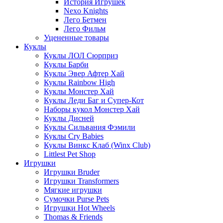
История Игрушек
Nexo Knights
Лего Бетмен
Лего Фильм
Уцененные товары
Куклы
Куклы ЛОЛ Сюрприз
Куклы Барби
Куклы Эвер Афтер Хай
Куклы Rainbow High
Куклы Монстер Хай
Куклы Леди Баг и Супер-Кот
Наборы кукол Монстер Хай
Куклы Дисней
Куклы Сильвания Фэмили
Куклы Cry Babies
Куклы Винкс Клаб (Winx Club)
Littlest Pet Shop
Игрушки
Игрушки Bruder
Игрушки Transformers
Мягкие игрушки
Сумочки Purse Pets
Игрушки Hot Wheels
Thomas & Friends