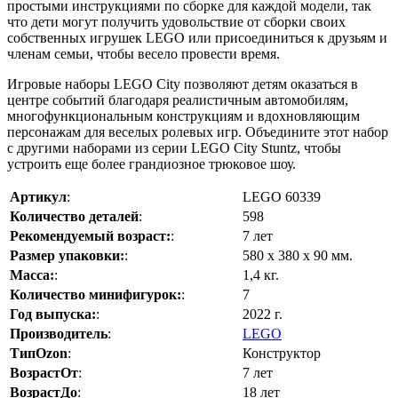
простыми инструкциями по сборке для каждой модели, так
что дети могут получить удовольствие от сборки своих
собственных игрушек LEGO или присоединиться к друзьям и
членам семьи, чтобы весело провести время.
Игровые наборы LEGO City позволяют детям оказаться в
центре событий благодаря реалистичным автомобилям,
многофункциональным конструкциям и вдохновляющим
персонажам для веселых ролевых игр. Объедините этот набор
с другими наборами из серии LEGO City Stuntz, чтобы
устроить еще более грандиозное трюковое шоу.
Артикул
:
LEGO 60339
Количество деталей
:
598
Рекомендуемый возраст:
:
7 лет
Размер упаковки:
:
580 х 380 х 90 мм.
Масса:
:
1,4 кг.
Количество минифигурок:
:
7
Год выпуска:
:
2022 г.
Производитель
:
LEGO
ТипOzon
:
Конструктор
ВозрастОт
:
7 лет
ВозрастДо
:
18 лет