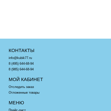
LEGO 75102 Poe's X-wing
Конструктор LEGO Technic
Fighter - Лего Истребитель
42056 Порше 911 GT3 RS
По
в корзину
в корзину
КОНТАКТЫ
info@kubik77.ru
8 (495) 644-68-94
8 (985) 644-68-94
МОЙ КАБИНЕТ
Отследить заказ
Отложенные товары
МЕНЮ
Прайс-лист