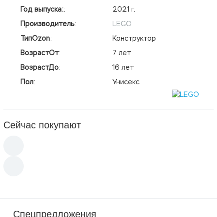
Год выпуска:
:
2021 г.
Производитель
:
LEGO
ТипOzon
:
Конструктор
ВозрастОт
:
7 лет
ВозрастДо
:
16 лет
Пол
:
Унисекс
Сейчас покупают
Спецпредложения