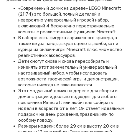
«Современный домик на дереве» LEGO Minecraft
(21174) это большой, полный деталей и
невероятно универсальный игровой набор,
включающий 4 бесконечно перестраиваемые
комнаты с реалистичными функциями Minecraft.
В наборе есть фигурка заряженного крипера, а
также шкура панды, шкура оцелота, зомби, кот и
курица из онлайн-игры Minecraft плюс множество
реалистичных аксессуаров.
Дети смогут снова и снова пересобирать и
изменять этот замечательный универасальный
настраиваемый набор, чтобы исследовать
возможности творческой игры и демонстрации,
которые никогда не заканчиваются.
Этот модульный домик на дереве для сборки и
демонстрации идеально подходит для любого
поклонника Minecraft или любителя собирать
модели в возрасте от 9 лет. Он станет идеальным
подарком на день рождения, праздник или по
особому поводу.
Размеры модели: более 29 см в высоту, 20 см в
ширину и 17 см в глубину. Этот впечатляющий