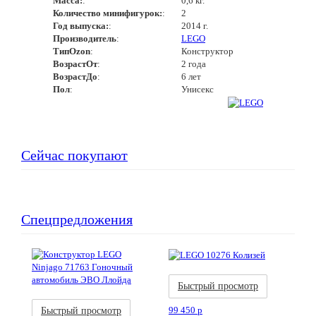
Масса:
:
0,6 кг.
Количество минифигурок:
:
2
Год выпуска:
:
2014 г.
Производитель
:
LEGO
ТипOzon
:
Конструктор
ВозрастОт
:
2 года
ВозрастДо
:
6 лет
Пол
:
Унисекс
Сейчас покупают
Спецпредложения
Акция
Новинка
Быстрый просмотр
Акция
Новинка
99 450
p
Быстрый просмотр