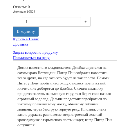
Отзывы: 0
Артикул
:
10526
-
+
В корзину
Купить в 1 клик
Доставка
Задать вопрос по продукту
Пожаловаться на цену
Домик известного кладоискателя Джейка спрятался на
самом краю Нетландии. Питер Пэн собрался навестить
всего друга, но сделать это будет не так просто. Помоги
Питеру Пэну пройти настоящую полосу препятствий,
иначе он не доберется до Джейка. Сначала мальчику
придется залезть на высокую гору, там берет свое начало
огромный водопад. Дальше предстоит перебраться по
шаткому бревенчатому мосту, обвитому гибкими
лианами, через быструю горную реку. И помни, очень
важно держать равновесие, ведь огромный зеленый
крокодил уже открыл свою пасть и ждет, когда Питер Пэн
оступится!