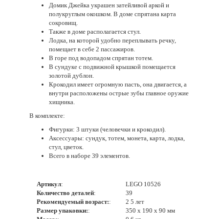
Домик Джейка украшен затейливой аркой и
полукруглым окошком. В доме спрятана карта
сокровищ.
Также в доме располагается стул.
Лодка, на которой удобно переплывать речку,
помещает в себе 2 пассажиров.
В горе под водопадом спрятан тотем.
В сундуке с подвижной крышкой помещается
золотой дублон.
Крокодил имеет огромную пасть, она двигается, а
внутри расположены острые зубы главное оружие
хищника.
В комплекте:
Фигурки: 3 штуки (человечки и крокодил).
Аксессуары: сундук, тотем, монета, карта, лодка,
стул, цветок.
Всего в наборе 39 элементов.
Артикул
:
LEGO 10526
Количество деталей
:
39
Рекомендуемый возраст:
:
2 5 лет
Размер упаковки:
:
350 х 190 х 90 мм