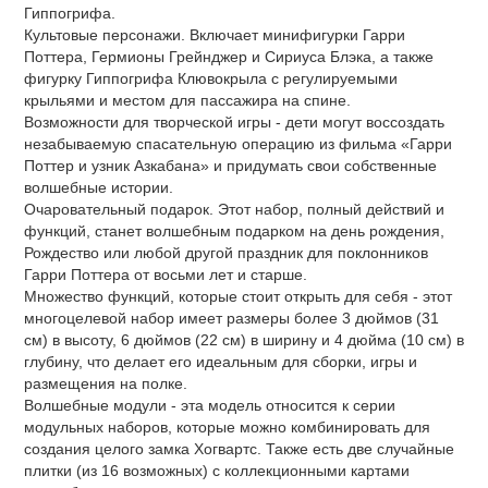
Гиппогрифа.
Культовые персонажи. Включает минифигурки Гарри
Поттера, Гермионы Грейнджер и Сириуса Блэка, а также
фигурку Гиппогрифа Клювокрыла с регулируемыми
крыльями и местом для пассажира на спине.
Возможности для творческой игры - дети могут воссоздать
незабываемую спасательную операцию из фильма «Гарри
Поттер и узник Азкабана» и придумать свои собственные
волшебные истории.
Очаровательный подарок. Этот набор, полный действий и
функций, станет волшебным подарком на день рождения,
Рождество или любой другой праздник для поклонников
Гарри Поттера от восьми лет и старше.
Множество функций, которые стоит открыть для себя - этот
многоцелевой набор имеет размеры более 3 дюймов (31
см) в высоту, 6 дюймов (22 см) в ширину и 4 дюйма (10 см) в
глубину, что делает его идеальным для сборки, игры и
размещения на полке.
Волшебные модули - эта модель относится к серии
модульных наборов, которые можно комбинировать для
создания целого замка Хогвартс. Также есть две случайные
плитки (из 16 возможных) с коллекционными картами