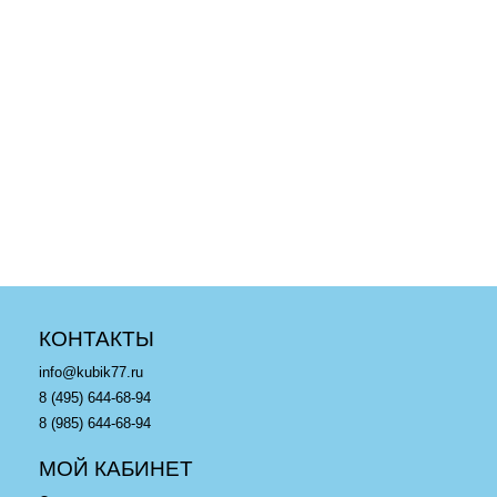
Акция
Акция
26 580
p
33 880
p
LEGO 75105 Сокол
LEGO 42078 Mack Anthem
Тысячелетия
- Лего Грузовик MACK
в корзину
в корзину
КОНТАКТЫ
info@kubik77.ru
8 (495) 644-68-94
8 (985) 644-68-94
МОЙ КАБИНЕТ