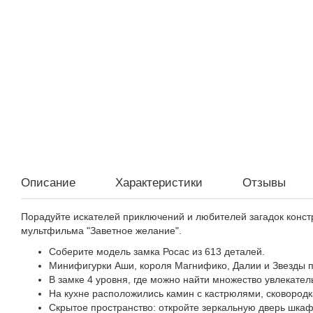
Описание
Характеристики
Отзывы
Порадуйте искателей приключений и любителей загадок конст
мультфильма "Заветное желание".
Соберите модель замка Росас из 613 деталей.
Минифигурки Аши, короля Магнифико, Далии и Звезды по
В замке 4 уровня, где можно найти множество увлекател
На кухне расположились камин с кастрюлями, сковородк
Скрытое пространство: откройте зеркальную дверь шкафа