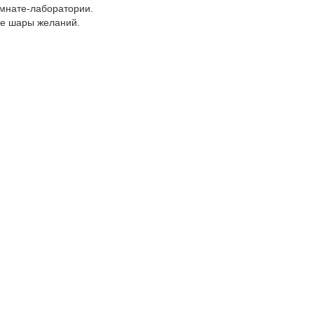
омнате-лаборатории.
ые шары желаний.