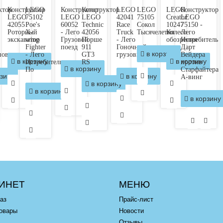
ктор
Конструктор
LEGO
Конструктор
Конструктор
LEGO
LEGO
LEGO
Конструктор
LEGO
75102
LEGO
LEGO
42041
75105
Creator
LEGO
42055
Poe's
60052
Technic
Race
Сокол
10247
75150 -
Роторный
X-
- Лего
42056
Truck
Тысячелетия
Колесо
Лего
экскаватор
wing
Грузовой
Порше
- Лего
обозрения
Истребитель
Fighter
поезд
911
Гоночный
Дарт
в корзину
нов
- Лего
GT3
грузовик
Вейдера
в корзину
в корзину
Истребитель
RS
против
в корзину
По
Старфайтера
зину
в корзину
А-винг
в корзину
в корзину
в корзину
ИНЕТ
МЕНЮ
аз
Прайс-лист
овары
Новости
Отзывы