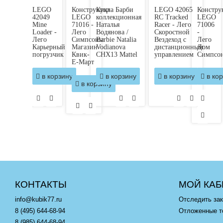
LEGO
Конструктор
Кукла Барби
LEGO 42065
Констру
42049
LEGO
коллекционная
RC Tracked
LEGO
Mine
71016 -
Наталья
Racer - Лего
71006
Loader -
Лего
Водянова /
Скоростной
-
Лего
Симпсоны
Barbie Natalia
Вездеход с
Лего
Карьерный
Магазин
Vodianova
дистанционным
Дом
погрузчик
Квик-
CHX13 Mattel
управлением
Симпсо
Е-Март
в корзину
в корзину
в корзину
в кор
в корзину
КОНТАКТЫ
МОЙ КАБ
info@kubik77.ru
Отследить зак
8 (495) 644-68-94
Отложенные т
8 (985) 644-68-94