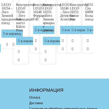
LEGO
Конструктор
Конструктор
Конструктор
LEGO
Конструктор
LEGO
10254 -
LEGO
LEGO
LEGO
10246
LEGO
City
Лего
75104
10248
10235
- Лего
10253
60098
Зимний
- Лего
Феррари
- Лего
Детективное
Биг
Большегрузный
праздничный
Командный
F40
Зимняя
Агентство
Бен
поезд
поезд
шаттл
ярмарка
Кайло
в
в корзину
в корзину
в корзину
в корзину
Рена
деревне
в корзину
в корзину
в корзину
ИНФОРМАЦИЯ
Оплата
Доставка
Согласие на обработку персональных данных