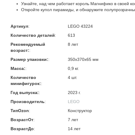
Узнайте, над чем работает король Магнифико в своей к
Откройте купол пирамиды, и обнаружите полупрозрачн
Артикул
:
LEGO 43224
Количество деталей
:
613
Рекомендуемый
8 лет
возраст:
:
Размер упаковки:
:
350х370х65 мм
Масса:
:
0,9 кг.
Количество
4 шт.
минифигурок:
:
Год выпуска:
:
2023 г.
Производитель
:
LEGO
ТипOzon
:
Конструктор
ВозрастОт
:
7 лет
ВозрастДо
:
14 лет