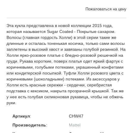
Пожаловаться на цену
Эта кукла представлена в новой коллекции 2015 года,
которая называется Sugar Coated - Покрытые сахаром.
Волосы (главная гордость Холли) в этой серии такие же
длинные и осталась тоненькая косичка, только сами волосы
заплетены в высокий хвост и завязаны голубой резинкой. На
Холли ярко-розовое платье с бледно-розовой рюшечкой на
груди. Рукава короткие, поверх платья одет яркий фартук с
коричневыми, голубыми потеками, украшенный конфетами
или кондитерской посыпкой. Туфли Холли розового цвета с
коричневыми (шоколадными) потеками. Из аксессуаров у
Холли есть красные сережки - сердечки, серебристая
подставка с кексиком, накрыта прозрачной крышкой. Так же
у нее есть голубая силиконовая рукавица, чтобы не обжечь
руки.
Артикул
:
CHW47
Производитель
:
Mattel