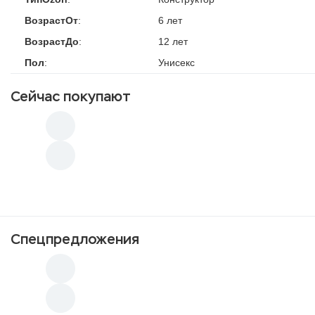
ВозрастОт
:
6 лет
ВозрастДо
:
12 лет
Пол
:
Унисекс
Сейчас покупают
Спецпредложения