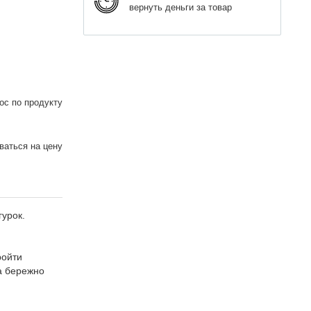
вернуть деньги за товар
ос по продукту
аться на цену
гурок.
ройти
та бережно