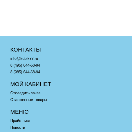
Водянова / Barbie Natalia
Вейдера против
Vodianova CHX13 Mattel
Старфайтера А-винг
в корзину
в корзину
КОНТАКТЫ
info@kubik77.ru
8 (495) 644-68-94
8 (985) 644-68-94
МОЙ КАБИНЕТ
Отследить заказ
Отложенные товары
МЕНЮ
Прайс-лист
Новости