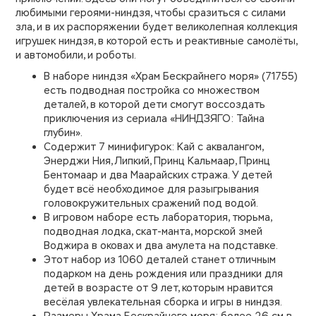
любимыми героями-ниндзя, чтобы сразиться с силами
зла, и в их распоряжении будет великолепная коллекция
игрушек ниндзя, в которой есть и реактивные самолёты,
и автомобили, и роботы.
В наборе ниндзя «Храм Бескрайнего моря» (71755)
есть подводная постройка со множеством
деталей, в которой дети смогут воссоздать
приключения из сериала «НИНДЗЯГО: Тайна
глубин».
Содержит 7 минифигурок: Кай с аквалангом,
Энерджи Ния, Липкий, Принц Кальмаар, Принц
Бентомаар и два Маарайских стража. У детей
будет всё необходимое для разыгрывания
головокружительных сражений под водой.
В игровом наборе есть лаборатория, тюрьма,
подводная лодка, скат-манта, морской змей
Воджира в оковах и два амулета на подставке.
Этот набор из 1060 деталей станет отличным
подарком на день рождения или праздники для
детей в возрасте от 9 лет, которым нравится
весёлая увлекательная сборка и игры в ниндзя.
Размеры Храма Бескрайнего моря: более 26 см в