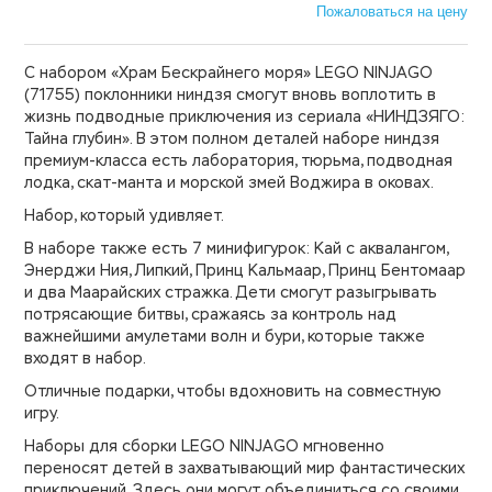
Пожаловаться на цену
С набором «Храм Бескрайнего моря» LEGO NINJAGO
(71755) поклонники ниндзя смогут вновь воплотить в
жизнь подводные приключения из сериала «НИНДЗЯГО:
Тайна глубин». В этом полном деталей наборе ниндзя
премиум-класса есть лаборатория, тюрьма, подводная
лодка, скат-манта и морской змей Воджира в оковах.
Набор, который удивляет.
В наборе также есть 7 минифигурок: Кай с аквалангом,
Энерджи Ния, Липкий, Принц Кальмаар, Принц Бентомаар
и два Маарайских стражка. Дети смогут разыгрывать
потрясающие битвы, сражаясь за контроль над
важнейшими амулетами волн и бури, которые также
входят в набор.
Отличные подарки, чтобы вдохновить на совместную
игру.
Наборы для сборки LEGO NINJAGO мгновенно
переносят детей в захватывающий мир фантастических
приключений. Здесь они могут объединиться со своими