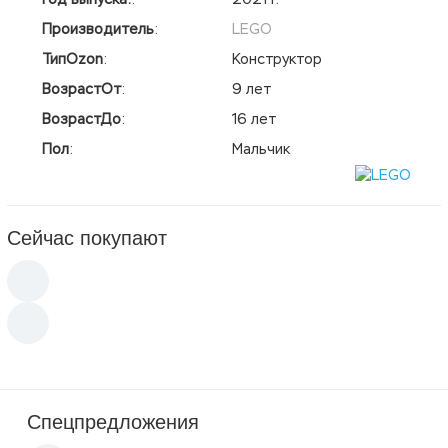
Производитель
:
LEGO
ТипOzon
:
Конструктор
ВозрастОт
:
9 лет
ВозрастДо
:
16 лет
Пол
:
Мальчик
Сейчас покупают
Спецпредложения