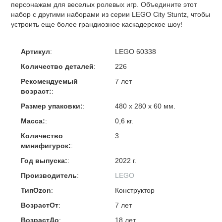
персонажам для веселых ролевых игр. Объедините этот
набор с другими наборами из серии LEGO City Stuntz, чтобы
устроить еще более грандиозное каскадерское шоу!
Артикул
:
LEGO 60338
Количество деталей
:
226
Рекомендуемый
7 лет
возраст:
:
Размер упаковки:
:
480 х 280 х 60 мм.
Масса:
:
0,6 кг.
Количество
3
минифигурок:
:
Год выпуска:
:
2022 г.
Производитель
:
LEGO
ТипOzon
:
Конструктор
ВозрастОт
:
7 лет
ВозрастДо
:
18 лет