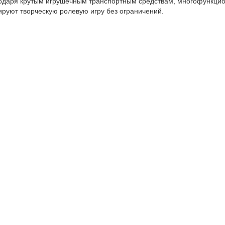
агодаря крутым игрушечным транспортным средствам, многофункц
руют творческую ролевую игру без ограничений.