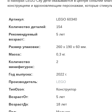
В наборах LEGO City дети оказываются в центре событий бл
конструкциям и вдохновляющим персонажам, которые стимули
Артикул
:
LEGO 60340
Количество деталей
:
154
Рекомендуемый
5 лет
возраст:
:
Размер упаковки:
:
260 х 190 х 60 мм.
Масса:
:
0,3 кг.
Количество
2
минифигурок:
:
Год выпуска:
:
2022 г.
Производитель
:
LEGO
ТипOzon
:
Конструктор
ВозрастОт
:
5 лет
ВозрастДо
:
18 лет
Пол
:
Мальчик