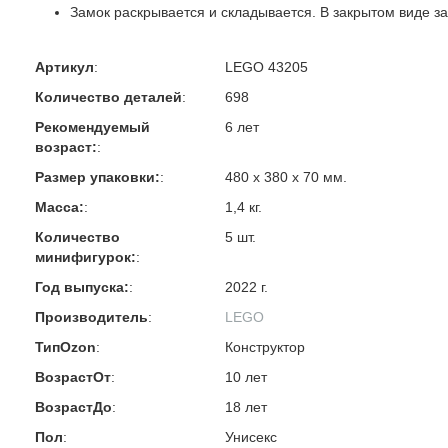
Замок раскрывается и складывается. В закрытом виде з
Артикул
:
LEGO 43205
Количество деталей
:
698
Рекомендуемый
6 лет
возраст:
:
Размер упаковки:
:
480 х 380 х 70 мм.
Масса:
:
1,4 кг.
Количество
5 шт.
минифигурок:
:
Год выпуска:
:
2022 г.
Производитель
:
LEGO
ТипOzon
:
Конструктор
ВозрастОт
:
10 лет
ВозрастДо
:
18 лет
Пол
:
Унисекс