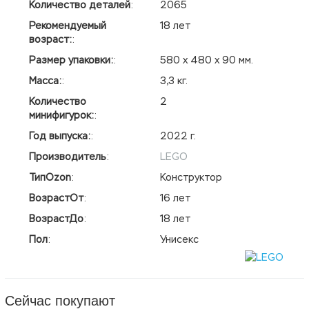
Количество деталей
:
2065
Рекомендуемый
18 лет
возраст:
:
Размер упаковки:
:
580 х 480 х 90 мм.
Масса:
:
3,3 кг.
Количество
2
минифигурок:
:
Год выпуска:
:
2022 г.
Производитель
:
LEGO
ТипOzon
:
Конструктор
ВозрастОт
:
16 лет
ВозрастДо
:
18 лет
Пол
:
Унисекс
Сейчас покупают