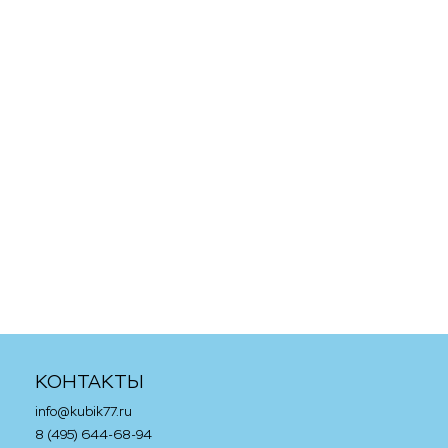
Акция
Акция
18 780
p
3 910
p
Конструктор LEGO 42081
Автомобиль Barbie
VOLVO колёсный
автомобиль кабриолет
погрузчик ZEUX
Корвет (DVX59), розовый
в корзину
в корзину
КОНТАКТЫ
info@kubik77.ru
8 (495) 644-68-94