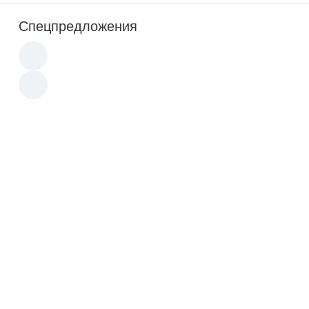
Спецпредложения
Новинка
Новинка
Акция
Акция
3 910
p
13 480
p
Автомобиль Barbie
LEGO 42049 Mine Loader -
автомобиль кабриолет
Лего Карьерный погрузчик
Корвет (DVX59), розовый