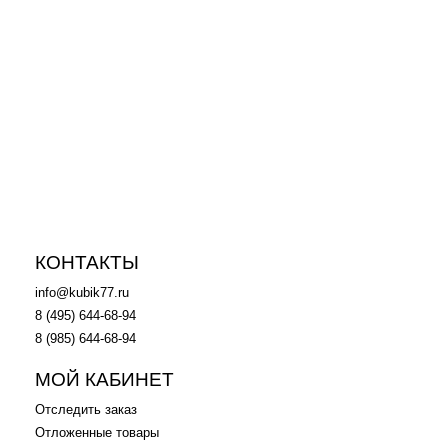
Акция
Акция
57 620
p
64 720
p
Конструктор LEGO 71006 -
Конструктор LEGO 42055
Лего Дом Симпсонов
Роторный экскаватор
в корзину
в корзину
КОНТАКТЫ
info@kubik77.ru
8 (495) 644-68-94
8 (985) 644-68-94
МОЙ КАБИНЕТ
Отследить заказ
Отложенные товары