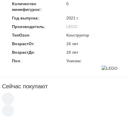
Количество
0
минифигурок:
:
Год выпуска:
:
2021 г.
Производитель
:
LEGO
ТипOzon
:
Конструктор
ВозрастОт
:
16 лет
ВозрастДо
:
18 лет
Пол
:
Унисекс
Сейчас покупают