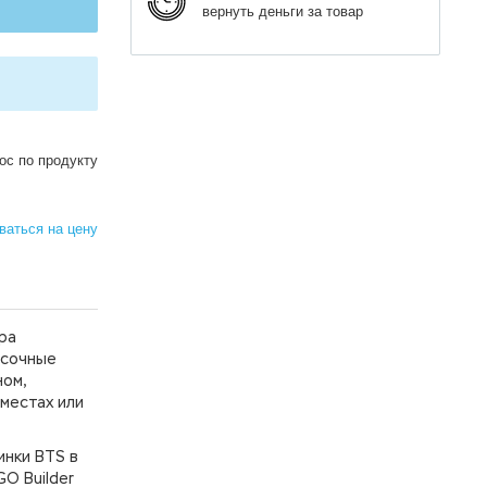
вернуть деньги за товар
ос по продукту
аться на цену
ра
асочные
ном,
 местах или
инки BTS в
O Builder