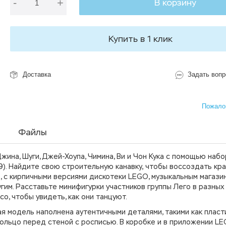
-
+
В корзину
Купить в 1 клик
Доставка
Задать вопр
Пожалов
Файлы
жина, Шуги, Джей-Хоупа, Чимина, Ви и Чон Кука с помощью набо
9). Найдите свою строительную канавку, чтобы воссоздать кр
, с кирпичными версиями дискотеки LEGO, музыкальным магази
гим. Расставьте минифигурки участников группы Лего в разных
о, чтобы увидеть, как они танцуют.
ая модель наполнена аутентичными деталями, такими как пласт
ольцо перед стеной с росписью. В коробке и в приложении LEG