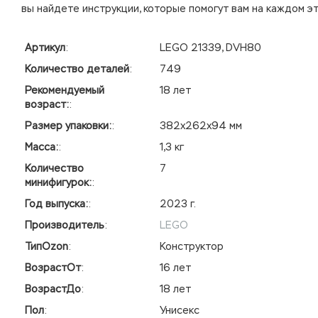
вы найдете инструкции, которые помогут вам на каждом э
Артикул
:
LEGO 21339, DVH80
Количество деталей
:
749
Рекомендуемый
18 лет
возраст:
:
Размер упаковки:
:
382х262х94 мм
Масса:
:
1,3 кг
Количество
7
минифигурок:
:
Год выпуска:
:
2023 г.
Производитель
:
LEGO
ТипOzon
:
Конструктор
ВозрастОт
:
16 лет
ВозрастДо
:
18 лет
Пол
:
Унисекс