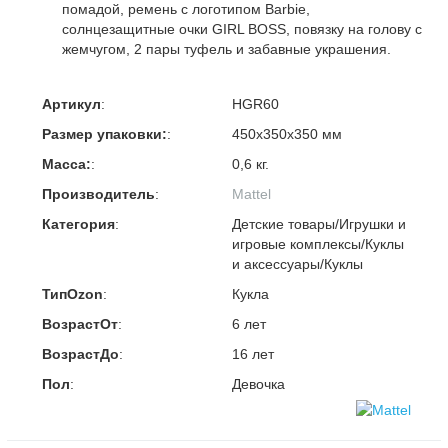
помадой, ремень с логотипом Barbie,
солнцезащитные очки GIRL BOSS, повязку на голову с
жемчугом, 2 пары туфель и забавные украшения.
Артикул
:
HGR60
Размер упаковки:
:
450x350x350 мм
Масса:
:
0,6 кг.
Производитель
:
Mattel
Категория
:
Детские товары/Игрушки и
игровые комплексы/Куклы
и аксессуары/Куклы
ТипOzon
:
Кукла
ВозрастОт
:
6 лет
ВозрастДо
:
16 лет
Пол
:
Девочка