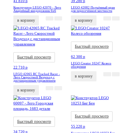
41 810
p
39 280
p
Конструктор LEGO 42070 - Лего
LEGO 42082 Подъёмный кран
Аварийный внедорожник 6х6
для пересечённой местности
в корзину
в корзину
Акция
Новинка
Быстрый просмотр
Акция
Новинка
62 300
p
Быстрый просмотр
LEGO Creator 10247 Колесо
обозрения
22 710
p
LEGO 42065 RC Tracked Racer -
в корзину
Лего Скоростной Вездеход с
дистанционным управлением
в корзину
Акция
Новинка
Акция
Новинка
Быстрый просмотр
Быстрый просмотр
55 220
p
34 720
p