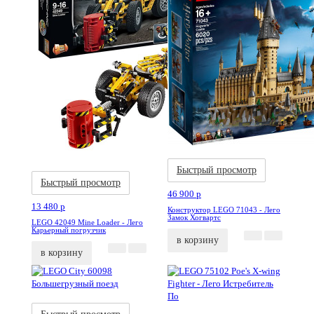
Акция
Новинка
Акция
Новинка
Быстрый просмотр
Быстрый просмотр
46 900
p
13 480
p
Конструктор LEGO 71043 - Лего
Замок Хогвартс
LEGO 42049 Mine Loader - Лего
Карьерный погрузчик
в корзину
в корзину
Акция
Новинка
Акция
Новинка