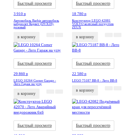
Быстрый просмотр
Быстрый просмотр
3 910
p
18 780
p
Автомобиль Barbie автомобиль
Конструктор LEGO 42081
кабриолет Корвет (DVX59),
VOLVO колёсный погрузчик
розовый
ZEUX
в корзину
в корзину
Акция
Новинка
Акция
Новинка
Быстрый просмотр
Быстрый просмотр
29 860
p
22 580
p
LEGO 10264 Corner Garage -
LEGO 75187 BB-8 - Лего BB-8
Лего Гараж на углу
в корзину
в корзину
Акция
Новинка
Акция
Новинка
Быстрый просмотр
Быстрый просмотр