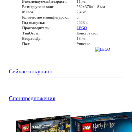
Рекомендуемый возраст:
:
11 лет.
Размер упаковки:
:
582x378x118 мм
Масса:
:
2,4 кг.
Количество минифигурок:
:
0
Год выпуска:
:
2023 г.
Производитель
:
LEGO
ТипOzon
:
Конструктор
ВозрастДо
:
18 лет
Пол
:
Унисекс
Сейчас покупают
Спецпредложения