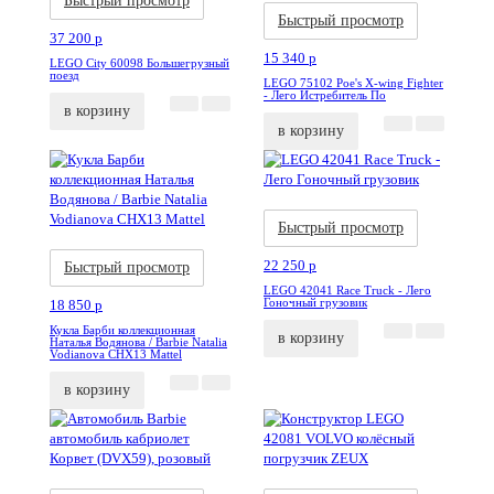
Быстрый просмотр
Быстрый просмотр
37 200
p
15 340
p
LEGO City 60098 Большегрузный
поезд
LEGO 75102 Poe's X-wing Fighter
- Лего Истребитель По
в корзину
в корзину
Акция
Новинка
Быстрый просмотр
Акция
Новинка
22 250
p
Быстрый просмотр
LEGO 42041 Race Truck - Лего
Гоночный грузовик
18 850
p
Кукла Барби коллекционная
в корзину
Наталья Водянова / Barbie Natalia
Vodianova CHX13 Mattel
в корзину
Акция
Новинка
Акция
Новинка