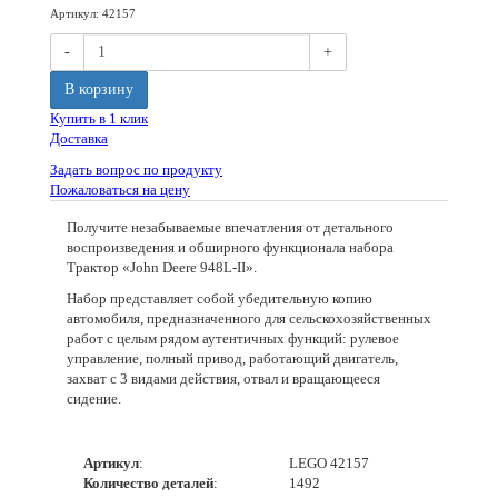
Артикул
:
42157
-
+
В корзину
Купить в 1 клик
Доставка
Задать вопрос по продукту
Пожаловаться на цену
Получите незабываемые впечатления от детального
воспроизведения и обширного функционала набора
Трактор «John Deere 948L-II».
Набор представляет собой убедительную копию
автомобиля, предназначенного для сельскохозяйственных
работ с целым рядом аутентичных функций: рулевое
управление, полный привод, работающий двигатель,
захват с 3 видами действия, отвал и вращающееся
сидение.
Артикул
:
LEGO 42157
Количество деталей
:
1492