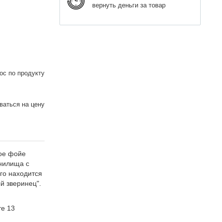
вернуть деньги за товар
ос по продукту
аться на цену
ное фойе
анилища с
го находится
й зверинец".
те 13