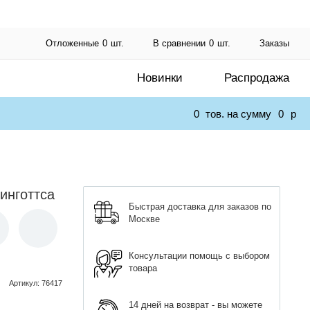
Отложенные
0
шт.
В сравнении
0
шт.
Заказы
Новинки
Распродажа
0
тов. на сумму
0
p
инготтса
Быстрая доставка для заказов по
Москве
Консультации помощь с выбором
товара
Артикул
:
76417
14 дней на возврат - вы можете