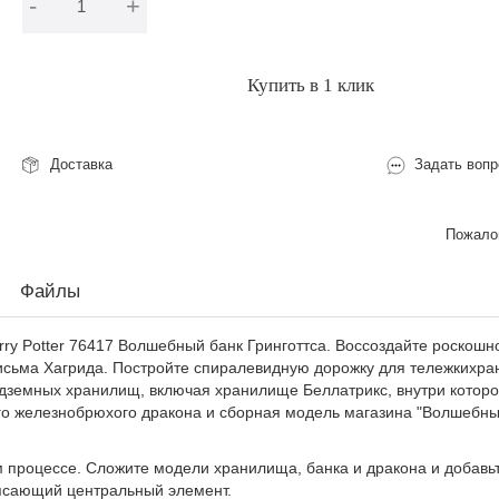
-
+
В корзину
Купить в 1 клик
Доставка
Задать вопр
Пожалов
Файлы
ry Potter 76417 Волшебный банк Гринготтса. Воссоздайте роскош
письма Хагрида. Постройте спиралевидную дорожку для тележкихр
одземных хранилищ, включая хранилище Беллатрикс, внутри которо
го железнобрюхого дракона и сборная модель магазина "Волшебны
м процессе. Сложите модели хранилища, банка и дракона и добавь
рясающий центральный элемент.