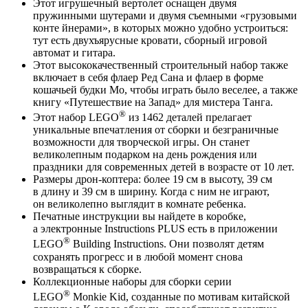
Этот игрушечный вертолет оснащен двумя
пружинными шутерами и двумя съемными «грузовыми
конте йнерами», в которых можно удобно устроиться:
тут есть двухъярусные кровати, сборный игровой
автомат и гитара.
Этот высококачественный строительный набор также
включает в себя флаер Ред Сана и флаер в форме
кошачьей будки Мо, чтобы играть было веселее, а также
книгу «Путешествие на Запад» для мистера Танга.
®
Этот набор LEGO
из 1462 деталей прелагает
уникальные впечатления от сборки и безграничные
возможности для творческой игры. Он станет
великолепным подарком на день рождения или
праздники для современных детей в возрасте от 10 лет.
Размеры дрон-коптера: более 19 см в высоту, 39 см
в длину и 39 см в ширину. Когда с ним не играют,
он великолепно выглядит в комнате ребенка.
Печатные инструкции вы найдете в коробке,
а электронные Instructions PLUS есть в приложении
®
LEGO
Building Instructions. Они позволят детям
сохранять прогресс и в любой момент снова
возвращаться к сборке.
Коллекционные наборы для сборки серии
®
LEGO
Monkie Kid, созданные по мотивам китайской