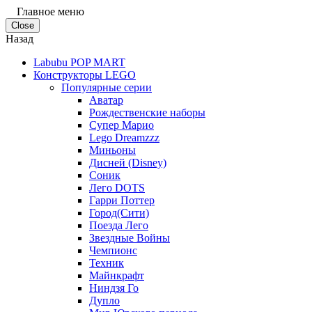
Главное меню
Close
Назад
Labubu POP MART
Конструкторы LEGO
Популярные серии
Аватар
Рождественские наборы
Супер Марио
Lego Dreamzzz
Миньоны
Дисней (Disney)
Соник
Лего DOTS
Гарри Поттер
Город(Сити)
Поезда Лего
Звездные Войны
Чемпионс
Техник
Майнкрафт
Ниндзя Го
Дупло