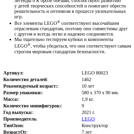
легенды о К ороле обезьян, способствуют развитию
у детей творческих способностей и помогают обрести
решительность и оптимизм в процессе увлекательных
игр.
®
Все элементы LEGO
соответствуют высочайшим
отраслевым стандартам, поэтому они совместимы друг
с другом и всегда легко и надежно соединяются.
Мы тщательно тестируем кубики и компоненты
®
LEGO
, чтобы убедиться, что они соответствуют самым
строгим мировым стандартам безопасности.
Артикул
:
LEGO 80023
Количество деталей
:
1462
Рекомендуемый возраст:
:
10 лет
Размер упаковки:
:
580 х 370 х 90 мм.
Масса:
:
1,9 кг.
Количество минифигурок:
:
9
Год выпуска:
:
2021 г.
Производитель
:
LEGO
ТипOzon
:
Конструктор
ВозрастОт
:
7 лет