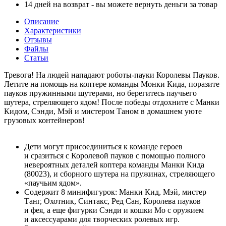
14 дней на возврат - вы можете вернуть деньги за товар
Описание
Характеристики
Отзывы
Файлы
Статьи
Тревога! На людей нападают роботы-пауки Королевы Пауков.
Летите на помощь на коптере команды Монки Кида, поразите
пауков пружинными шутерами, но берегитесь паучьего
шутера, стреляющего ядом! После победы отдохните с Манки
Кидом, Сэнди, Мэй и мистером Таном в домашнем уюте
грузовых контейнеров!
Дети могут присоединиться к команде героев
и сразиться с Королевой пауков с помощью полного
невероятных деталей коптера команды Манки Кида
(80023), и сборного шутера на пружинах, стреляющего
«паучьим ядом».
Содержит 8 минифигурок: Манки Кид, Мэй, мистер
Танг, Охотник, Синтакс, Ред Сан, Королева пауков
и фея, а еще фигурки Сэнди и кошки Мо с оружием
и аксессуарами для творческих ролевых игр.