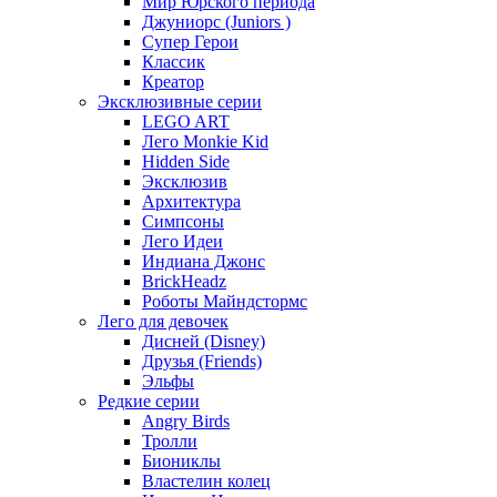
Мир Юрского периода
Джуниорс (Juniors )
Супер Герои
Классик
Креатор
Эксклюзивные серии
LEGO ART
Лего Monkie Kid
Hidden Side
Эксклюзив
Архитектура
Симпсоны
Лего Идеи
Индиана Джонс
BrickHeadz
Роботы Майндстормс
Лего для девочек
Дисней (Disney)
Друзья (Friends)
Эльфы
Редкие серии
Angry Birds
Тролли
Биониклы
Властелин колец