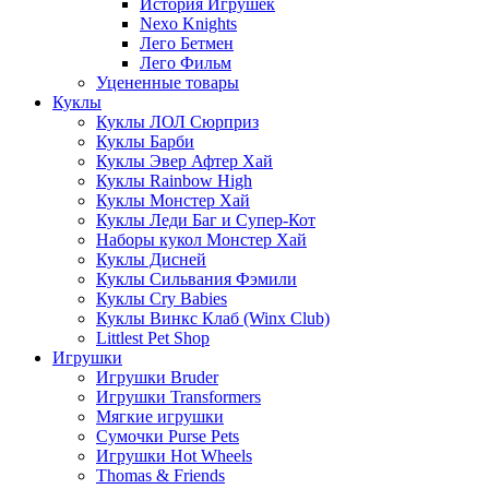
История Игрушек
Nexo Knights
Лего Бетмен
Лего Фильм
Уцененные товары
Куклы
Куклы ЛОЛ Сюрприз
Куклы Барби
Куклы Эвер Афтер Хай
Куклы Rainbow High
Куклы Монстер Хай
Куклы Леди Баг и Супер-Кот
Наборы кукол Монстер Хай
Куклы Дисней
Куклы Сильвания Фэмили
Куклы Cry Babies
Куклы Винкс Клаб (Winx Club)
Littlest Pet Shop
Игрушки
Игрушки Bruder
Игрушки Transformers
Мягкие игрушки
Сумочки Purse Pets
Игрушки Hot Wheels
Thomas & Friends