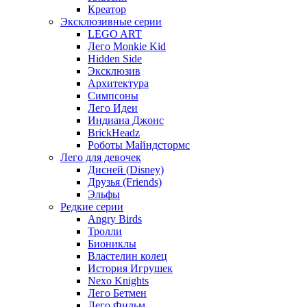
Креатор
Эксклюзивные серии
LEGO ART
Лего Monkie Kid
Hidden Side
Эксклюзив
Архитектура
Симпсоны
Лего Идеи
Индиана Джонс
BrickHeadz
Роботы Майндстормс
Лего для девочек
Дисней (Disney)
Друзья (Friends)
Эльфы
Редкие серии
Angry Birds
Тролли
Биониклы
Властелин колец
История Игрушек
Nexo Knights
Лего Бетмен
Лего Фильм