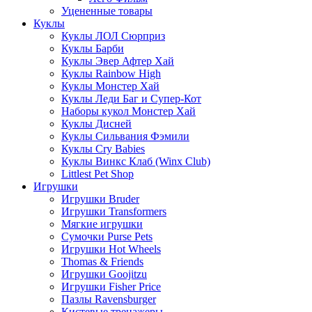
Уцененные товары
Куклы
Куклы ЛОЛ Сюрприз
Куклы Барби
Куклы Эвер Афтер Хай
Куклы Rainbow High
Куклы Монстер Хай
Куклы Леди Баг и Супер-Кот
Наборы кукол Монстер Хай
Куклы Дисней
Куклы Сильвания Фэмили
Куклы Cry Babies
Куклы Винкс Клаб (Winx Club)
Littlest Pet Shop
Игрушки
Игрушки Bruder
Игрушки Transformers
Мягкие игрушки
Сумочки Purse Pets
Игрушки Hot Wheels
Thomas & Friends
Игрушки Goojitzu
Игрушки Fisher Price
Пазлы Ravensburger
Кистевые тренажеры