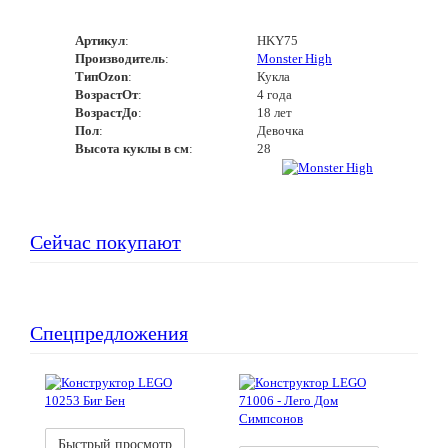
Артикул
:
HKY75
Производитель
:
Monster High
ТипOzon
:
Кукла
ВозрастОт
:
4 года
ВозрастДо
:
18 лет
Пол
:
Девочка
Высота куклы в см
:
28
Сейчас покупают
Спецпредложения
Акция
Новинка
Акция
Новинка
Быстрый просмотр