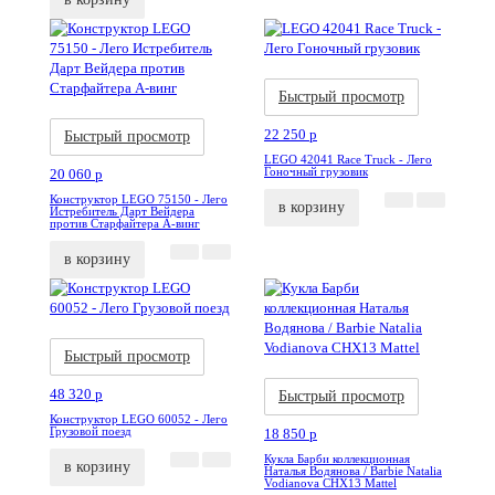
Акция
Новинка
Быстрый просмотр
Акция
Новинка
22 250
p
Быстрый просмотр
LEGO 42041 Race Truck - Лего
Гоночный грузовик
20 060
p
Конструктор LEGO 75150 - Лего
в корзину
Истребитель Дарт Вейдера
против Старфайтера А-винг
в корзину
Акция
Новинка
Быстрый просмотр
Акция
Новинка
48 320
p
Быстрый просмотр
Конструктор LEGO 60052 - Лего
Грузовой поезд
18 850
p
Кукла Барби коллекционная
в корзину
Наталья Водянова / Barbie Natalia
Vodianova CHX13 Mattel