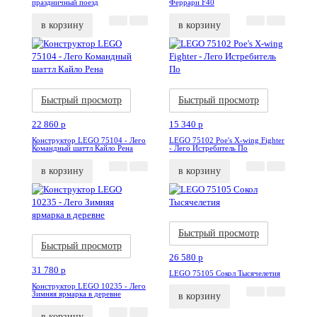
праздничный поезд
Феррари F40
в корзину
в корзину
Акция
Новинка
Акция
Новинка
Быстрый просмотр
Быстрый просмотр
22 860
p
15 340
p
Конструктор LEGO 75104 - Лего
LEGO 75102 Poe's X-wing Fighter
Командный шаттл Кайло Рена
- Лего Истребитель По
в корзину
в корзину
Акция
Новинка
Акция
Новинка
Быстрый просмотр
Быстрый просмотр
26 580
p
31 780
p
LEGO 75105 Сокол Тысячелетия
Конструктор LEGO 10235 - Лего
Зимняя ярмарка в деревне
в корзину
в корзину