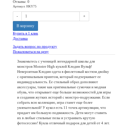
Отзывы: 0
Артикул
:
HKY75
-
+
В корзину
Купить в 1 клик
Доставка
Задать вопрос по продукту
Пожаловаться на цену
Знакомьтесь с ученицей легендарной школы для
монстров Monster High куклой Клодин Вульф!
Невероятная Клодин одета в фиолетовый костюм двойку
с оригинальным принтом, который подчеркивает ее
индивидуальность. Ее стильный образ дополняют
аксессуары, такие как оригинальные сумочки и модная
обувь, что открывает еще больше возможностей для игры
и создания жутких историй с монстро-подружками. Если
собрать всю коллекцию, игра станет еще более
увлекательной! У кукол есть 11 точек артикуляции, что
придает им большую подвижность. Дети могут ставить
их в любые стильные позы и устраивать крутую
фотосессию! Кукла отличный подарок для детей от 4 лет.