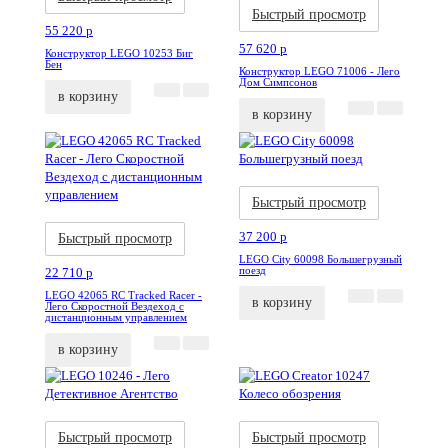
Быстрый просмотр
55 220
p
57 620
p
Конструктор LEGO 10253 Биг
Бен
Конструктор LEGO 71006 - Лего
Дом Симпсонов
в корзину
в корзину
Акция
Новинка
Быстрый просмотр
Акция
Новинка
37 200
p
Быстрый просмотр
LEGO City 60098 Большегрузный
поезд
22 710
p
LEGO 42065 RC Tracked Racer -
в корзину
Лего Скоростной Вездеход с
дистанционным управлением
в корзину
Акция
Новинка
Акция
Новинка
Быстрый просмотр
Быстрый просмотр