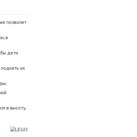
тие позволит
и, в
обы дети
 поднять их
ры.
кой
м в высоту,