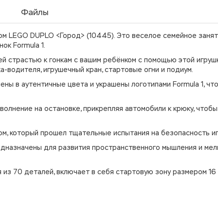
Файлы
ром LEGO DUPLO <Город> (10445). Это веселое семейное заня
ок Formula 1.
й страстью к гонкам с вашим ребёнком с помощью этой игрушк
а-водителя, игрушечный кран, стартовые огни и подиум.
ны в аутентичные цвета и украшены логотипами Formula 1, чт
волнение на остановке, прикрепляя автомобили к крюку, чтобы
м, который прошел тщательные испытания на безопасность иг
дназначены для развития пространственного мышления и мел
из 70 деталей, включает в себя стартовую зону размером 16 с