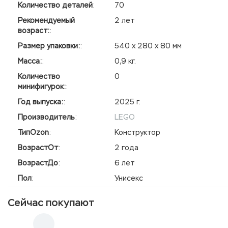
Количество деталей
:
70
Рекомендуемый
2 лет
возраст:
:
Размер упаковки:
:
540 х 280 х 80 мм
Масса:
:
0,9 кг.
Количество
0
минифигурок:
:
Год выпуска:
:
2025 г.
Производитель
:
LEGO
ТипOzon
:
Конструктор
ВозрастОт
:
2 года
ВозрастДо
:
6 лет
Пол
:
Унисекс
Сейчас покупают