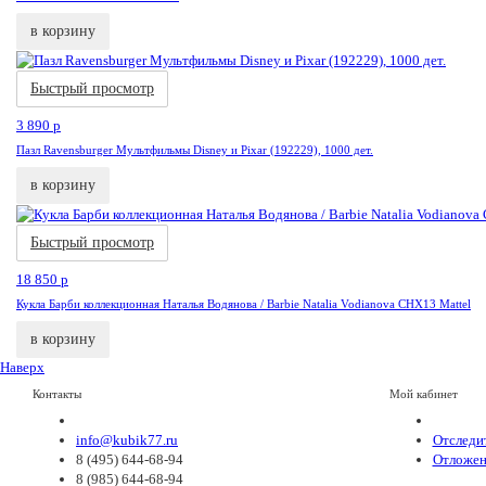
в корзину
Акци
Быстрый просмотр
3 890
p
Пазл Ravensburger Мультфильмы Disney и Pixar (192229), 1000 дет.
в корзину
Быстрый просмотр
18 850
p
Кукла Барби коллекционная Наталья Водянова / Barbie Natalia Vodianova CHX13 Mattel
в корзину
Наверх
Контакты
Мой кабинет
info@kubik77.ru
Отследит
8 (495) 644-68-94
Отложен
8 (985) 644-68-94