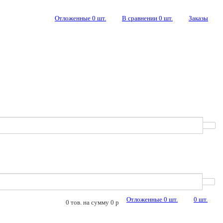
Отложенные
0
шт.
В сравнении
0
шт.
Заказы
Отложенные
0
шт.
0
шт.
0
тов. на сумму
0
p