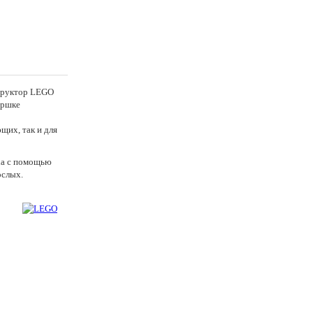
структор LEGO
оршке
щих, так и для
ха с помощью
ослых.