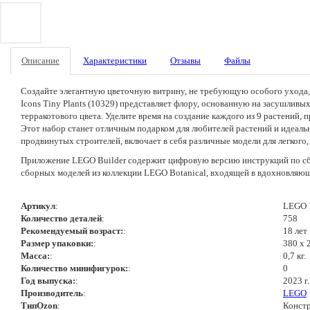
Описание
Характеристики
Отзывы
Файлы
Создайте элегантную цветочную витрину, не требующую особого ухода,
Icons Tiny Plants (10329) представляет флору, основанную на засушлив
терракотового цвета. Уделите время на создание каждого из 9 растений, п
Этот набор станет отличным подарком для любителей растений и идеальн
продвинутых строителей, включает в себя различные модели для легкого
Приложение LEGO Builder содержит цифровую версию инструкций по сбо
сборных моделей из коллекции LEGO Botanical, входящей в вдохновляю
Артикул
:
LEGO 
Количество деталей
:
758
Рекомендуемый возраст:
:
18 лет
Размер упаковки:
:
380 х 
Масса:
:
0,7 кг.
Количество минифигурок:
:
0
Год выпуска:
:
2023 г.
Производитель
:
LEGO
ТипOzon
:
Конст