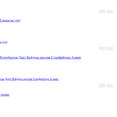
Акция
Новинка
а углу
Акция
Новинка
ель Дарт Вейдера против Старфайтера А-винг
Акция
Новинка