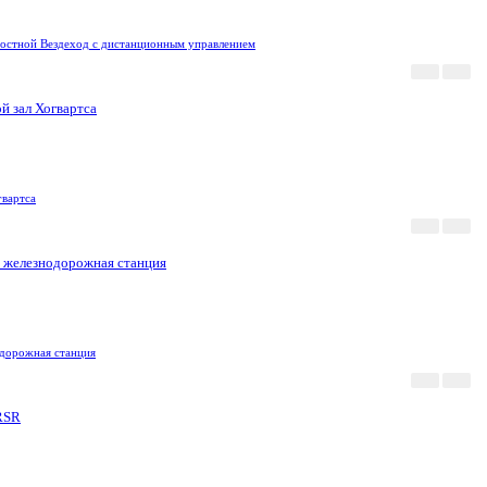
ростной Вездеход с дистанционным управлением
Акция
Новинка
вартса
Акция
Новинка
дорожная станция
Акция
Новинка