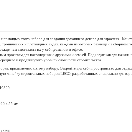
 с помощью этого набора для создания домашнего декора для взрослых . Кон
ых, тропических и плотоядных видах, каждый из которых размещен в сборном г
режде чем выставлять их у себя дома или в офисе.
ым проектом для наслаждения с друзьями и семьей. Подходит как для начинаю
, среднего и продвинутого уровней сложности строительства.
рке, прилагаемых к этому набору. Откройте для себя пространство для отды
щую линейку строительных наборов LEGO, разработанных специально для взр
10329
260 х 55 мм
руктор