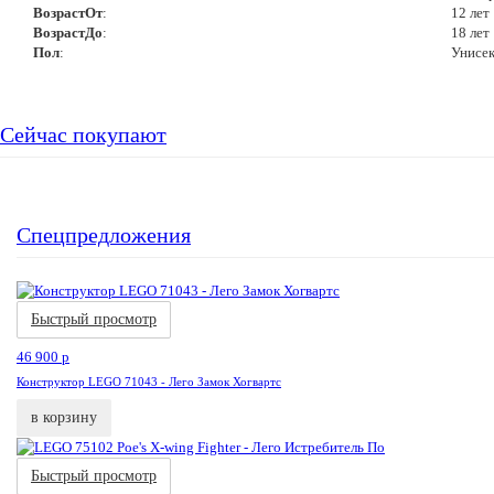
ВозрастОт
:
12 лет
ВозрастДо
:
18 лет
Пол
:
Унисе
Сейчас покупают
Спецпредложения
Акция
Новинка
Быстрый просмотр
46 900
p
Конструктор LEGO 71043 - Лего Замок Хогвартс
в корзину
Акция
Новинка
Быстрый просмотр