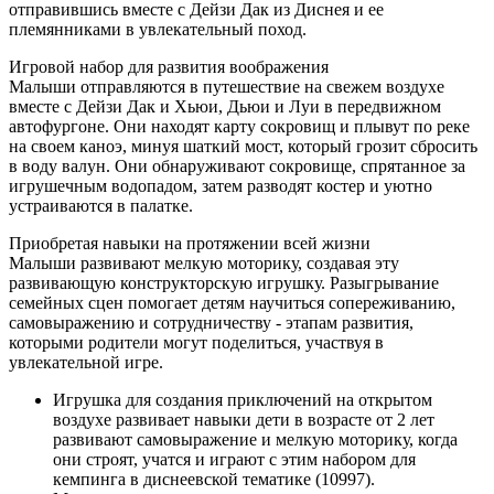
отправившись вместе с Дейзи Дак из Диснея и ее
племянниками в увлекательный поход.
Игровой набор для развития воображения
Малыши отправляются в путешествие на свежем воздухе
вместе с Дейзи Дак и Хьюи, Дьюи и Луи в передвижном
автофургоне. Они находят карту сокровищ и плывут по реке
на своем каноэ, минуя шаткий мост, который грозит сбросить
в воду валун. Они обнаруживают сокровище, спрятанное за
игрушечным водопадом, затем разводят костер и уютно
устраиваются в палатке.
Приобретая навыки на протяжении всей жизни
Малыши развивают мелкую моторику, создавая эту
развивающую конструкторскую игрушку. Разыгрывание
семейных сцен помогает детям научиться сопереживанию,
самовыражению и сотрудничеству - этапам развития,
которыми родители могут поделиться, участвуя в
увлекательной игре.
Игрушка для создания приключений на открытом
воздухе развивает навыки дети в возрасте от 2 лет
развивают самовыражение и мелкую моторику, когда
они строят, учатся и играют с этим набором для
кемпинга в диснеевской тематике (10997).