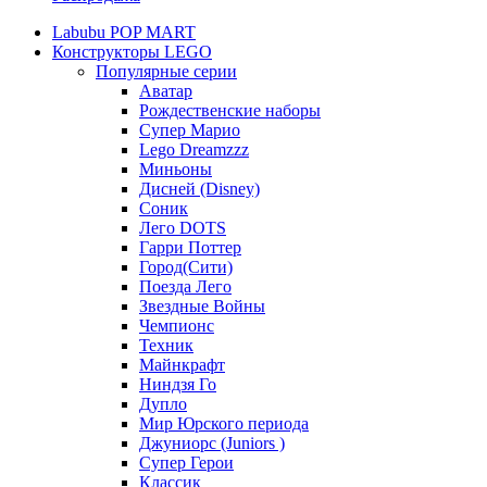
Labubu POP MART
Конструкторы LEGO
Популярные серии
Аватар
Рождественские наборы
Супер Марио
Lego Dreamzzz
Миньоны
Дисней (Disney)
Соник
Лего DOTS
Гарри Поттер
Город(Сити)
Поезда Лего
Звездные Войны
Чемпионс
Техник
Майнкрафт
Ниндзя Го
Дупло
Мир Юрского периода
Джуниорс (Juniors )
Супер Герои
Классик