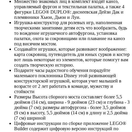
Множество знакомых лиц в комплект входят каноэ,
управляемый фургон и текстильная палатка, а также 4
фигурки LEGO® DUPLO®: диснеевская Дейзи Дак и
племянники Хьюи, Дьюи и Луи.
Игрушка-конструктор для ролевых игр, наполненная
творческими занятиями детям есть что вообразить, будь
то вождение игрушечного автофургона, установка
палатки, охота за сокровищами или плавание на каноэ
под висячим мостом.
Создавайте игрушки, которые развивают воображение:
карта сокровищ, путеводитель для юных сурков и костер
вот лишь некоторые из элементов, которые помогут вам
создать творческую историю.
Подарите часы радостного обучения порадуйте
маленького поклонника Disney этой развивающей
конструкторской игрушкой, которая учит малышей в
возрасте от 2 лет работать в команде, мужеству и
стойкости
Размеры Высота сборного моста составляет более 5,5
дюймов (14 см), ширина - 9 дюймов (23 см) и глубина - 3
дюйма (7 см); размеры автофургона - более 3,5 дюймов
(9 см) в высоту, 5,5 дюймов (14 см) в длину и 2,5 дюйма
(7 см) шириной
Цифровые инструкции по сборке приложение LEGO®
Builder содержит цифровую версию инструкций по