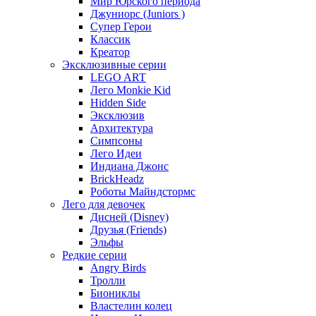
Мир Юрского периода
Джуниорс (Juniors )
Супер Герои
Классик
Креатор
Эксклюзивные серии
LEGO ART
Лего Monkie Kid
Hidden Side
Эксклюзив
Архитектура
Симпсоны
Лего Идеи
Индиана Джонс
BrickHeadz
Роботы Майндстормс
Лего для девочек
Дисней (Disney)
Друзья (Friends)
Эльфы
Редкие серии
Angry Birds
Тролли
Биониклы
Властелин колец