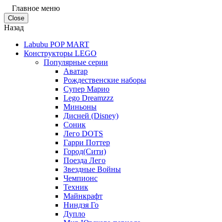
Главное меню
Close
Назад
Labubu POP MART
Конструкторы LEGO
Популярные серии
Аватар
Рождественские наборы
Супер Марио
Lego Dreamzzz
Миньоны
Дисней (Disney)
Соник
Лего DOTS
Гарри Поттер
Город(Сити)
Поезда Лего
Звездные Войны
Чемпионс
Техник
Майнкрафт
Ниндзя Го
Дупло