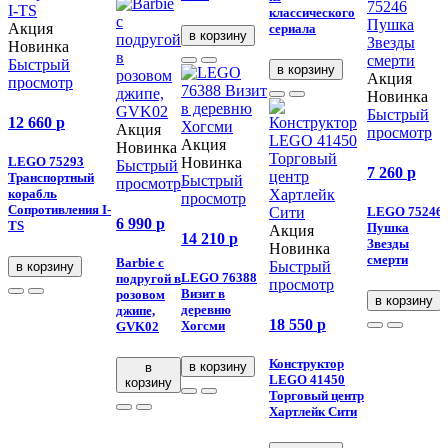
классического
Акция
сериала
в корзину
Новинка
Быстрый
в корзину
Акция
просмотр
Новинка
Быстрый
12 660
p
Акция
просмотр
Акция
Новинка
LEGO 75293
Новинка
Быстрый
7 260
p
Транспортный
Быстрый
просмотр
корабль
просмотр
Сопротивления I-
LEGO 75246
6 990
p
TS
Пушка
Акция
14 210
p
Звезды
Новинка
смерти
Barbie с
Быстрый
в корзину
LEGO 76388
подругой в
просмотр
Визит в
розовом
в корзину
деревню
джипе,
18 550
p
Хогсми
GVK02
Конструктор
в корзину
в
LEGO 41450
корзину
Торговый центр
Хартлейк Сити