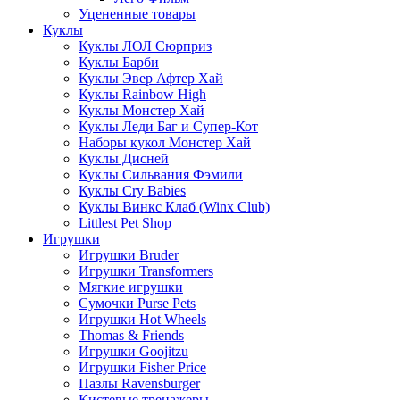
Уцененные товары
Куклы
Куклы ЛОЛ Сюрприз
Куклы Барби
Куклы Эвер Афтер Хай
Куклы Rainbow High
Куклы Монстер Хай
Куклы Леди Баг и Супер-Кот
Наборы кукол Монстер Хай
Куклы Дисней
Куклы Сильвания Фэмили
Куклы Cry Babies
Куклы Винкс Клаб (Winx Club)
Littlest Pet Shop
Игрушки
Игрушки Bruder
Игрушки Transformers
Мягкие игрушки
Сумочки Purse Pets
Игрушки Hot Wheels
Thomas & Friends
Игрушки Goojitzu
Игрушки Fisher Price
Пазлы Ravensburger
Кистевые тренажеры