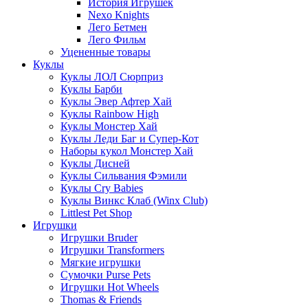
История Игрушек
Nexo Knights
Лего Бетмен
Лего Фильм
Уцененные товары
Куклы
Куклы ЛОЛ Сюрприз
Куклы Барби
Куклы Эвер Афтер Хай
Куклы Rainbow High
Куклы Монстер Хай
Куклы Леди Баг и Супер-Кот
Наборы кукол Монстер Хай
Куклы Дисней
Куклы Сильвания Фэмили
Куклы Cry Babies
Куклы Винкс Клаб (Winx Club)
Littlest Pet Shop
Игрушки
Игрушки Bruder
Игрушки Transformers
Мягкие игрушки
Сумочки Purse Pets
Игрушки Hot Wheels
Thomas & Friends