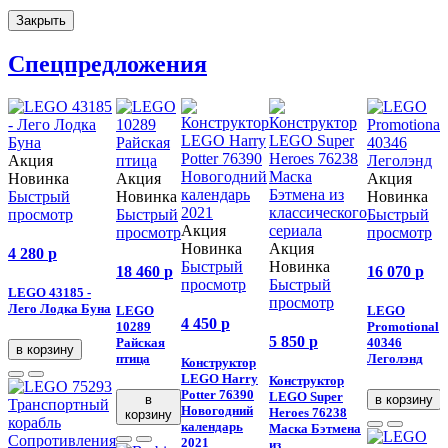
Закрыть
Спецпредложения
Акция
Новинка
Акция
Акция
Быстрый
Новинка
Новинка
просмотр
Быстрый
Быстрый
Акция
просмотр
просмотр
Новинка
Акция
4 280
p
Быстрый
Новинка
18 460
p
16 070
p
просмотр
Быстрый
LEGO 43185 -
просмотр
Лего Лодка Буна
LEGO
LEGO
4 450
p
10289
Promotional
5 850
p
Райская
40346
в корзину
птица
Леголэнд
Конструктор
LEGO Harry
Конструктор
Potter 76390
LEGO Super
в
в корзину
Новогодний
Heroes 76238
корзину
календарь
Маска Бэтмена
2021
из