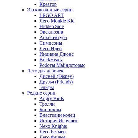
Креатор
Эксклюзивные серии
LEGO ART
Лего Monkie Kid
Hidden Side
Эксклюзив
Архитектура
Симпсоны
Лего Идеи
Индиана Джонс
BrickHeadz
Роботы Майндстормс
Лего для девочек
Дисней (Disney)
Друзья (Friends)
Эльфы
Редкие серии
Angry Birds
Тролли
Биониклы
Властелин колец
История Игрушек
Nexo Knights
Лего Бетмен
Лего Фильм