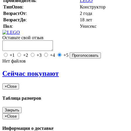
Производитель
:
LEGO
ТипOzon
:
Конструктор
ВозрастОт
:
2 года
ВозрастДо
:
18 лет
Пол
:
Унисекс
Оставьте свой отзыв
+1
+2
+3
+4
+5
Проголосовать
Нет файлов
Сейчас покупают
×
Close
Таблица размеров
Закрыть
×
Close
Информация о доставке